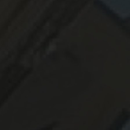
Spécialiste de la construction extérieur en bois local et éco-responsable
|
Terrasse bois résistante aux intempéries à Toulouse
|
constructeur de
maison de bois haut de gamme avec de très bon retours clients à
toulouse
|
Spécialiste de la construction en bois à Toulouse
|
Entreprise
spécialisée en bois sur mesure en Occitanie
|
maison passive en bois
moderne toit plat design
|
aménagement extérieur en bois design et
sur mesure à Toulouse
|
Estimation gratuite pour vos projets en bois
d'ossature à Toulouse
|
Meilleur constructeur de terrasse en bois à
toulouse
|
revêtement de façade en bois haut de gamme
|
installation
complète de terrasse, pergola et bardage bois à Toulouse et sa
|
artisan
bois pour aménagement extérieur en Occitanie
|
Expert en
construction durable pour tout type de projet en bois en Haute Garonne
|
uelle essence de bois résiste le mieux à l'extérieur ?
|
qui choisir pour
construire une maison en bois haut de gamme à toulouse
|
Terrasse
bois exotique avec finitions haut de gamme
|
extension de maison bois
à toulouse et alentours
|
Agrandissement en ossature bois pour maison
ancienne
|
Terrasse en bois exotique haut de gamme à TOULOUSE
|
Bardage bois esthétique et durable pour façade
|
fabricant de pergola
en bois sur mesure à toulouse
|
Quelle essence de bois résiste le mieux
à l'extérieur ?
|
Combien coûte une terrasse en bois à Toulouse ?
Demandez votre devis personnalisé
|
Concepteur de terrasse en bois de
haute qualité pour jardin extérieur à Toulouse
|
Construction de chalet
bois sur mesure dans le Sud-Ouest
|
Extension de maison en ossature
bois contemporaine à Toulouse
|
abri de jardin bois sur mesure
Occitanie
|
Fabricant de structure bois haut de gamme à toulouse
|
Rénovation de façade en bardage bois durable et de qualité
|
construction écologique en bois pour maison familiale
|
carport bois
double voiture avec panneaux solaires