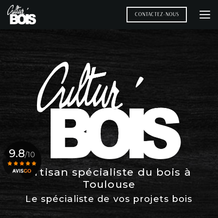
Aller
au
CONTACTEZ-NOUS
contenu
principal
9.8
/10
Artisan spécialiste du bois à
Toulouse
Voir le certificat
Le spécialiste de vos projets bois