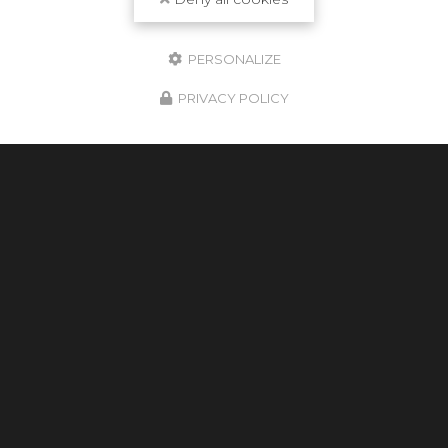
charpente
et des…
TOUTE L'ACTUALITÉ
PERSONALIZE
PRIVACY POLICY
Cultur'bois