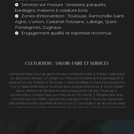
Services sur mesure : terrasses, parquets,
bardages, maisons à ossature bois.
Zones d'intervention : Toulouse, Ramonville-Saint-
Agne, L'union, Castanet-Tolosane, Labège, Quint-
Fonsegrives, Cugnaux.
Engagement qualité et expertise reconnue.
CULTUR'BOIS : SAVOIR-FAIRE ET SERVICES
entreprise bois haut de gamme pour professionnels
|
Artisan spécialiste
du bois pour réaliser un projet sur mesure comprenant le bardage et le
parquet d'une maison à Toulouse
|
pose bardage en bois à toulouse prix
m2
|
Spécialiste bois à Toulouse pour projets extérieurs
|
Devis rapide
pour creation de terrasse en bois exotique et naturel Toulouse
|
constructeur maison bois sur mesure en Occitanie
|
Pergola bois avec
une toile de coco 100% naturel haut de gammes à Toulouse réalisé par
des professionnels qualifiés et reconnus
|
Concepteur de structures bois
sur-mesure pour projet d'habitation en Occitanie
|
Tarifs pour la pose et
installation d'une pergola en bois sur mesure à Toulouse
|
Bardage bois
Douglas à haute résistance à Toulouse
|
Pergola solaire en bois pas
chère et rapide à mettre en œuvre
|
Garde corps bois et inox pour
balcon ou pergola dans un style rustique
|
constructeur de maison bois
sur mesure à toulouse
|
Professionnel de la construction bois pour
aménagements extérieurs durables à Toulouse et sa périphérie
|