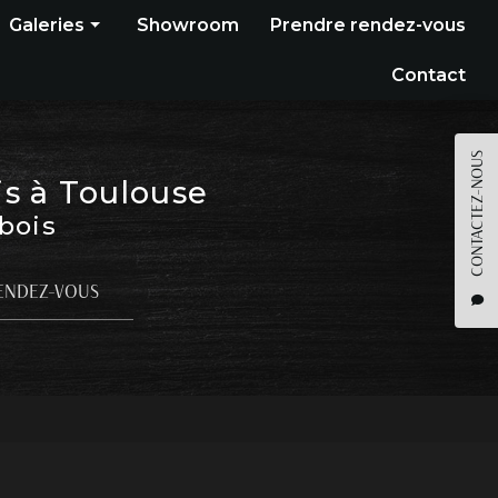
Galeries
Showroom
Prendre rendez-vous
Construction bois
Contact
Bardage
Terrasse
CONTACTEZ-NOUS
is à Toulouse
Pergola
 bois
Parquet
Agencement
ENDEZ-VOUS