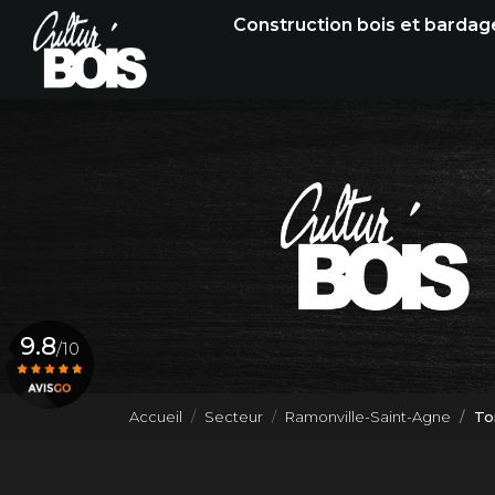
Navigation principale
Aller
Construction bois et bardag
au
contenu
principal
9.8
/10
Accueil
Secteur
Ramonville-Saint-Agne
To
Voir le certificat