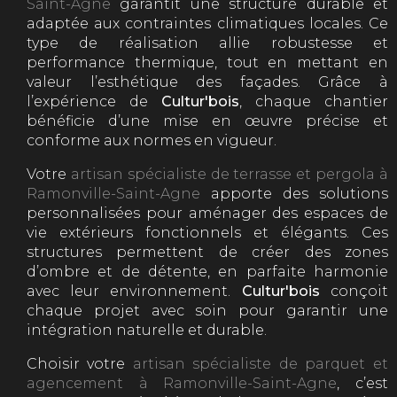
Saint-Agne
garantit une structure durable et
adaptée aux contraintes climatiques locales. Ce
type de réalisation allie robustesse et
performance thermique, tout en mettant en
valeur l’esthétique des façades. Grâce à
l’expérience de
Cultur'bois
, chaque chantier
bénéficie d’une mise en œuvre précise et
conforme aux normes en vigueur.
Votre
artisan spécialiste de terrasse et pergola à
Ramonville-Saint-Agne
apporte des solutions
personnalisées pour aménager des espaces de
vie extérieurs fonctionnels et élégants. Ces
structures permettent de créer des zones
d’ombre et de détente, en parfaite harmonie
avec leur environnement.
Cultur'bois
conçoit
chaque projet avec soin pour garantir une
intégration naturelle et durable.
Choisir votre
artisan spécialiste de parquet et
agencement à Ramonville-Saint-Agne
, c’est