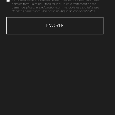
J'autorise ce site à conserver l'ensemble des données transmises
dans ce formulaire pour faciliter le suivi et le traitement de ma
demande.
(Aucune exploitation commerciale ne sera faite des
données conservées. Voir notre
politique de confidentialité
)