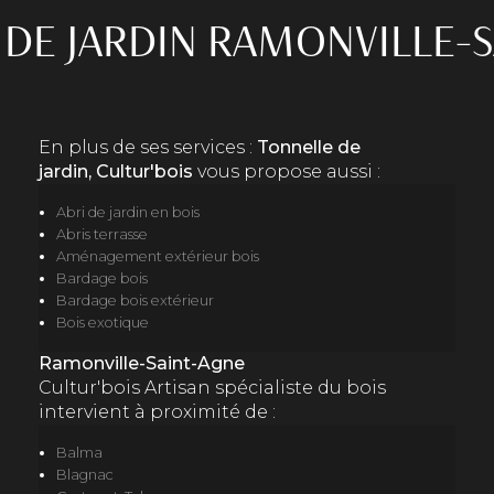
DE JARDIN RAMONVILLE-
En plus de ses services :
Tonnelle de
jardin, Cultur'bois
vous propose aussi :
Abri de jardin en bois
Abris terrasse
Aménagement extérieur bois
Bardage bois
Bardage bois extérieur
Bois exotique
Ramonville-Saint-Agne
Cultur'bois Artisan spécialiste du bois
intervient à proximité de :
Balma
Blagnac