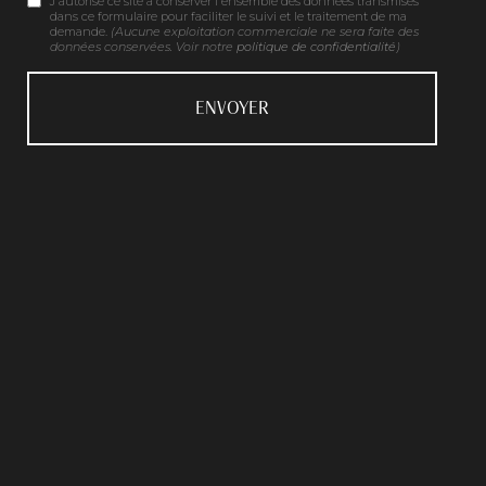
J'autorise ce site à conserver l'ensemble des données transmises
dans ce formulaire pour faciliter le suivi et le traitement de ma
demande.
(Aucune exploitation commerciale ne sera faite des
données conservées. Voir notre
politique de confidentialité
)