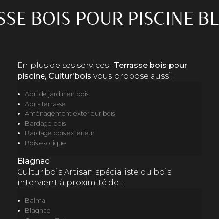
SSE BOIS POUR PISCINE B
En plus de ses services :
Terrasse bois pour
piscine, Cultur'bois
vous propose aussi :
Abri de jardin en bois
Abris terrasse
Aménagement extérieur bois
Bardage bois
Bardage bois extérieur
Bois exotique
Blagnac
Cultur'bois Artisan spécialiste du bois
intervient à proximité de :
Balma
Blagnac