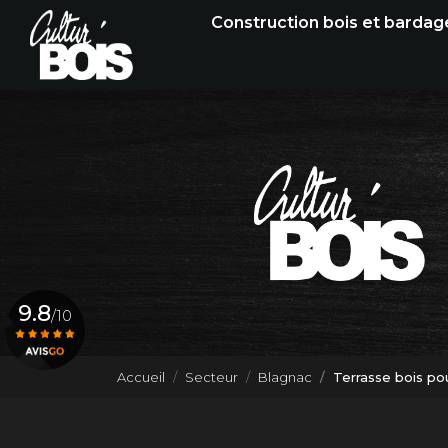
Navigation principale
Aller
Construction bois et bardag
au
contenu
principal
9.8
/10
Accueil
Secteur
Blagnac
Terrasse bois po
Voir le certificat