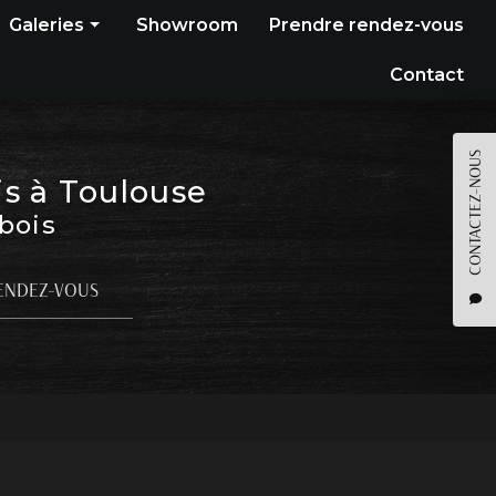
Galeries
Showroom
Prendre rendez-vous
Construction bois
Contact
Bardage
Terrasse
CONTACTEZ-NOUS
is à Toulouse
Pergola
 bois
Parquet
Agencement
ENDEZ-VOUS