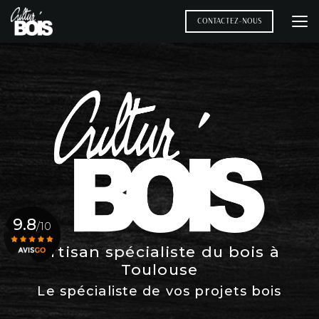
Aller
au
CONTACTEZ-NOUS
contenu
principal
9.8
/10
Artisan spécialiste du bois à
Toulouse
Voir le certificat
Le spécialiste de vos projets bois