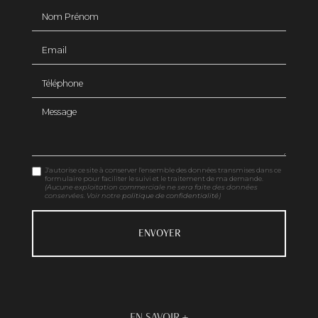
Nom Prénom
Email
Téléphone
Message
J'autorise ce site à conserver l'ensemble des données transmises dans ce
formulaire pour faciliter le suivi et le traitement de ma demande.
(Aucune exploitation commerciale ne sera faite des données
conservées. Voir notre
politique de confidentialité
)
EN SAVOIR +