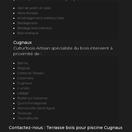
Abri de jardin en bois
Abris terrasse
Aménagement extérieur bois
Bardage bois
Bardage bois extérieur
Bois exotique
Cugnaux
Cultur'bois Artisan spécialiste du bois intervient à
proximité de :
Balma
Blagnac
Castanet-Tolosan
Colomiers
Cugnaux
L'union
Labège
Portet-sur-Garonne
Quint-Fonsegrives
Ramonville-Saint-Agne
Toulouse
Tournefeuille
Contactez-nous : Terrasse bois pour piscine Cugnaux