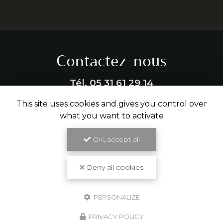
Contactez-nous
Tél.
05 31 61 29 14
This site uses cookies and gives you control over
ENVOYER UN MESSAGE
what you want to activate
OK, accept all
Partagez cette page
Deny all cookies
Facebook
X
Email
PERSONALIZE
PRIVACY POLICY