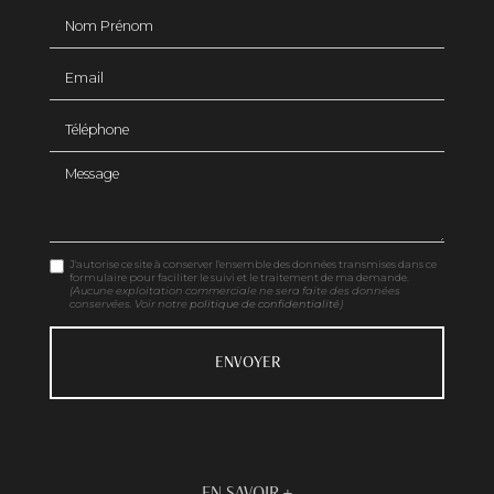
Nom Prénom
Email
Téléphone
Message
J'autorise ce site à conserver l'ensemble des données transmises dans ce
formulaire pour faciliter le suivi et le traitement de ma demande.
(Aucune exploitation commerciale ne sera faite des données
conservées. Voir notre
politique de confidentialité
)
EN SAVOIR +