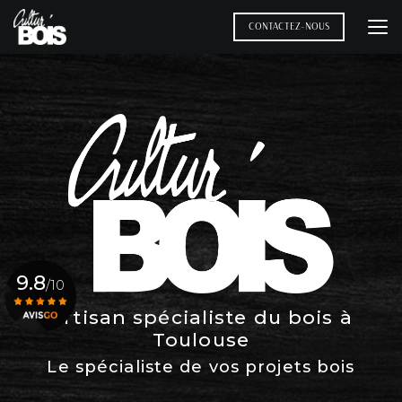
Aller
au
CONTACTEZ-NOUS
contenu
principal
9.8
/10
Artisan spécialiste du bois à
Toulouse
Voir le certificat
Le spécialiste de vos projets bois