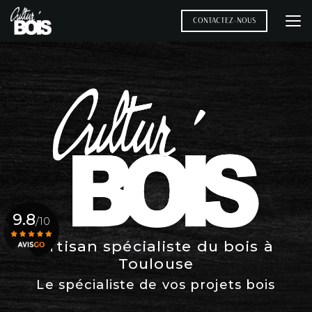
Aller
au
CONTACTEZ-NOUS
contenu
principal
9.8
/10
Artisan spécialiste du bois à
Toulouse
Voir le certificat
Le spécialiste de vos projets bois