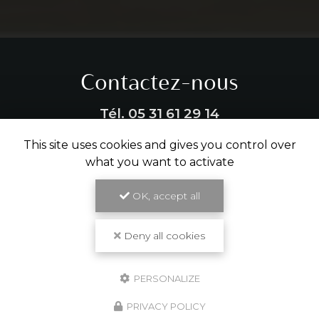
Contactez-nous
Tél.
05 31 61 29 14
This site uses cookies and gives you control over
ENVOYER UN MESSAGE
what you want to activate
OK, accept all
Partagez cette page
Deny all cookies
Facebook
X
Email
PERSONALIZE
PRIVACY POLICY