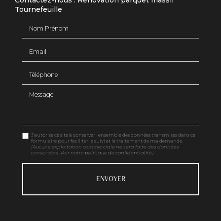
Contactez-nous : Rénovation parquet massif
Tournefeuille
Nom Prénom
Email
Téléphone
Message
J'autorise ce site à conserver l'ensemble des données transmises dans ce
formulaire pour faciliter le suivi et le traitement de ma demande.
(Aucune exploitation commerciale ne sera faite des données
conservées. Voir notre
politique de confidentialité
)