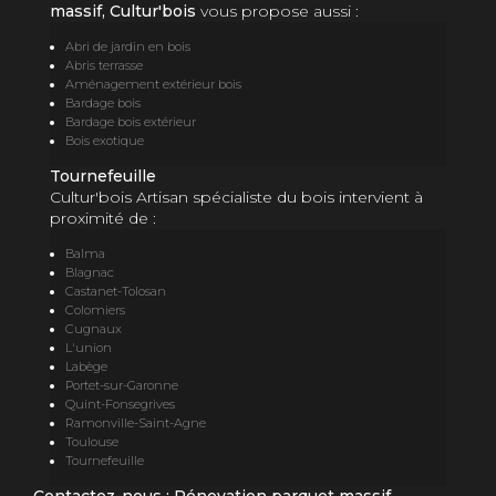
massif, Cultur'bois
vous propose aussi :
Abri de jardin en bois
Abris terrasse
Aménagement extérieur bois
Bardage bois
Bardage bois extérieur
Bois exotique
Tournefeuille
Cultur'bois Artisan spécialiste du bois intervient à
proximité de :
Balma
Blagnac
Castanet-Tolosan
Colomiers
Cugnaux
L'union
Labège
Portet-sur-Garonne
Quint-Fonsegrives
Ramonville-Saint-Agne
Toulouse
Tournefeuille