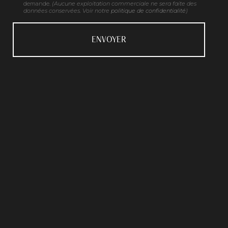
demande.
(Aucune exploitation commerciale ne sera faite des
données conservées. Voir notre
politique de confidentialité
)