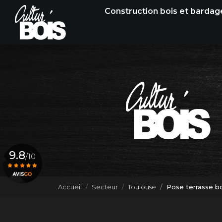
Navigation principale
Aller
Construction bois et bardag
au
contenu
principal
9.8
/10
Accueil
Secteur
Toulouse
Pose terrasse b
Voir le certificat