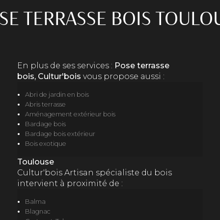
SE TERRASSE BOIS TOULO
En plus de ses services :
Pose terrasse
bois, Cultur'bois
vous propose aussi :
Abri de jardin en bois
Abris terrasse
Aménagement extérieur bois
Bardage bois
Bardage bois extérieur
Bois exotique
Toulouse
Cultur'bois Artisan spécialiste du bois
intervient à proximité de :
Balma
Blagnac