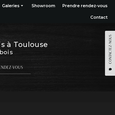
Galeries
Showroom
Prendre rendez-vous
Construction bois
Contact
Bardage
Terrasse
CONTACTEZ-NOUS
is à Toulouse
Pergola
 bois
Parquet
Agencement
ENDEZ-VOUS