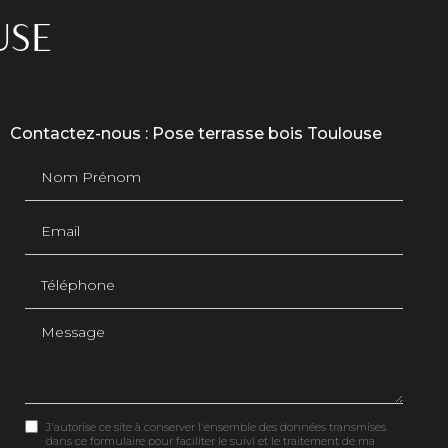
USE
Contactez-nous : Pose terrasse bois Toulouse
Nom Prénom
Email
Téléphone
Message
J'autorise ce site à conserver l'ensemble des données transmises
dans ce formulaire pour faciliter le suivi et le traitement de ma