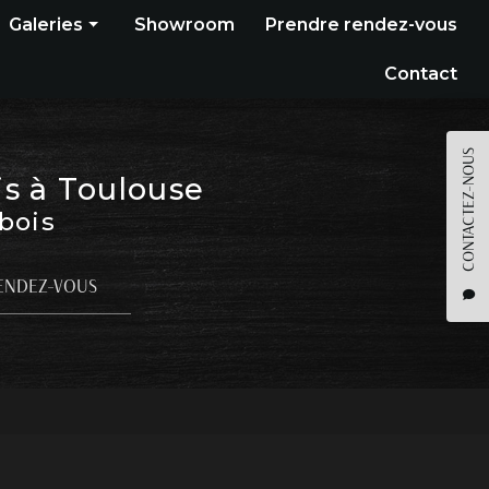
Galeries
Showroom
Prendre rendez-vous
Construction bois
Contact
Bardage
Terrasse
CONTACTEZ-NOUS
is à Toulouse
Pergola
 bois
Parquet
Agencement
ENDEZ-VOUS