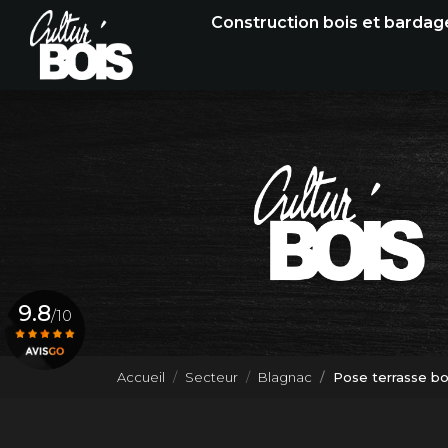
Navigation principale
Aller
Construction bois et bardag
au
contenu
principal
9.8
/10
Accueil
Secteur
Blagnac
Pose terrasse bo
Voir le certificat