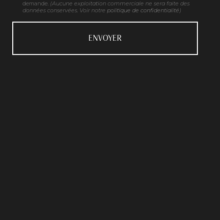
demande.
(Aucune exploitation commerciale ne sera faite des
données conservées. Voir notre
politique de confidentialité
)