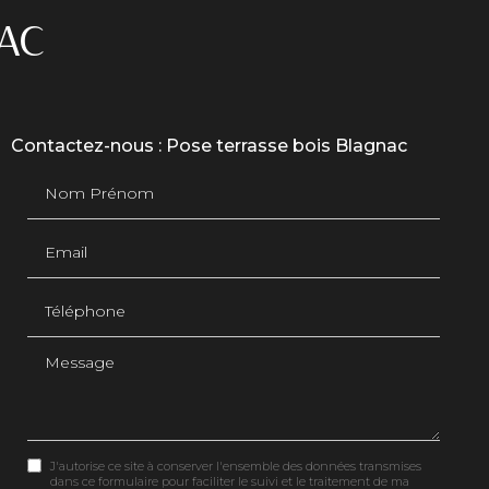
AC
Contactez-nous : Pose terrasse bois Blagnac
Nom Prénom
Email
Téléphone
Message
J'autorise ce site à conserver l'ensemble des données transmises
dans ce formulaire pour faciliter le suivi et le traitement de ma