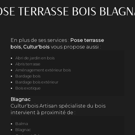
OSE TERRASSE BOIS BLAGN
En plus de ses services :
Pose terrasse
bois, Cultur'bois
vous propose aussi :
Abri de jardin en bois
Abris terrasse
Aménagement extérieur bois
Bardage bois
Bardage bois extérieur
Bois exotique
Blagnac
Cultur'bois Artisan spécialiste du bois
intervient à proximité de :
Balma
Blagnac