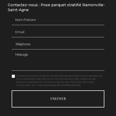
Contactez-nous : Pose parquet stratifié Ramonville-
Saint-Agne
Nom Prénom
Email
Téléphone
Message
J'autorise ce site à conserver l'ensemble des données transmises dans ce
formulaire pour faciliter le suivi et le traitement de ma demande.
(Aucune exploitation commerciale ne sera faite des données
conservées. Voir notre
politique de confidentialité
)