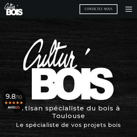
Aller
au
CONTACTEZ-NOUS
contenu
principal
9.8
/10
Artisan spécialiste du bois à
Toulouse
Voir le certificat
Le spécialiste de vos projets bois