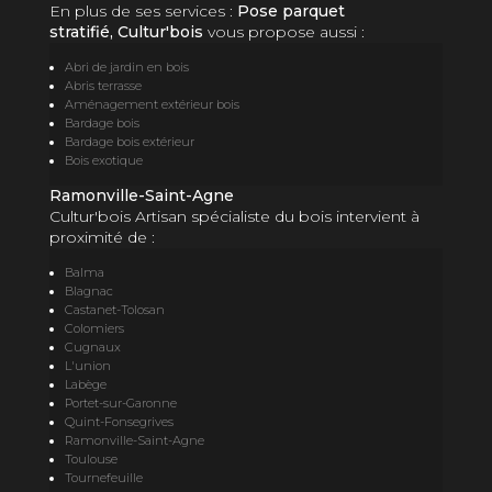
En plus de ses services :
Pose parquet
stratifié, Cultur'bois
vous propose aussi :
Abri de jardin en bois
Abris terrasse
Aménagement extérieur bois
Bardage bois
Bardage bois extérieur
Bois exotique
Ramonville-Saint-Agne
Cultur'bois Artisan spécialiste du bois intervient à
proximité de :
Balma
Blagnac
Castanet-Tolosan
Colomiers
Cugnaux
L'union
Labège
Portet-sur-Garonne
Quint-Fonsegrives
Ramonville-Saint-Agne
Toulouse
Tournefeuille