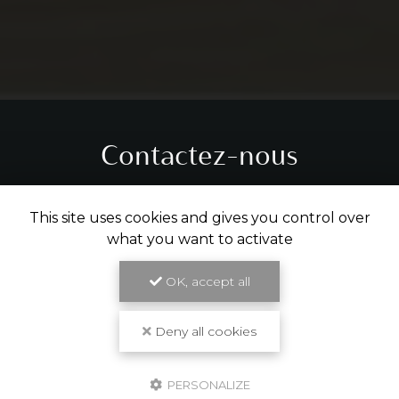
Contactez-nous
Tél.
05 31 61 29 14
This site uses cookies and gives you control over
what you want to activate
ENVOYER UN MESSAGE
OK, accept all
Partagez cette page
Deny all cookies
Facebook
X
Email
PERSONALIZE