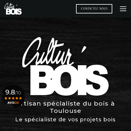
Aller
au
CONTACTEZ-NOUS
contenu
principal
9.8
/10
Artisan spécialiste du bois à
Toulouse
Voir le certificat
Le spécialiste de vos projets bois