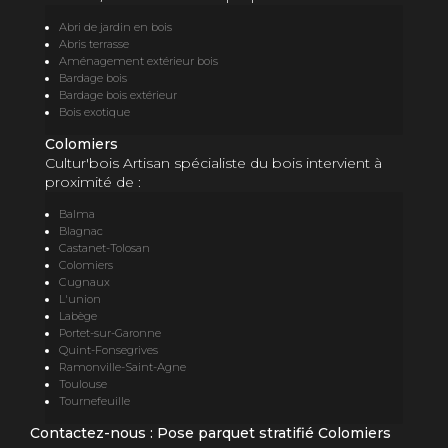
Abri de jardin en bois
Abris terrasse
Aménagement extérieur bois
Bardage bois
Bardage bois extérieur
Bois exotique
Colomiers
Cultur'bois Artisan spécialiste du bois intervient à
proximité de :
Balma
Blagnac
Castanet-Tolosan
Colomiers
Cugnaux
L'union
Labège
Portet-sur-Garonne
Quint-Fonsegrives
Ramonville-Saint-Agne
Toulouse
Tournefeuille
Contactez-nous : Pose parquet stratifié Colomiers