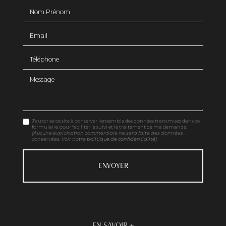
Nom Prénom
Email
Téléphone
Message
J'autorise ce site à conserver l'ensemble des données transmises dans ce
formulaire pour faciliter le suivi et le traitement de ma demande.
(Aucune exploitation commerciale ne sera faite des données
conservées. Voir notre
politique de confidentialité
)
EN SAVOIR +