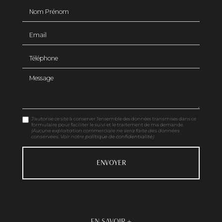
Nom Prénom
Email
Téléphone
Message
J'autorise ce site à conserver l'ensemble des données transmises dans ce
formulaire pour faciliter le suivi et le traitement de ma demande.
(Aucune exploitation commerciale ne sera faite des données
conservées. Voir notre
politique de confidentialité
)
EN SAVOIR +