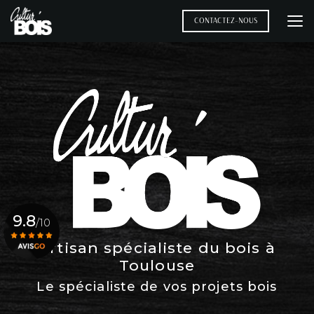
Aller
au
CONTACTEZ-NOUS
contenu
principal
9.8
/10
Artisan spécialiste du bois à
Toulouse
Voir le certificat
Le spécialiste de vos projets bois