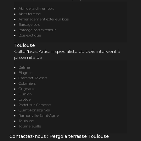
Abri de jardin en bois
Abris terrasse
Aménagement extérieur bois
Bardage bois
Bardage bois extérieur
Bois exotique
Toulouse
Cultur'bois Artisan spécialiste du bois intervient à
proximité de :
Balma
Blagnac
Castanet-Tolosan
Colomiers
Cugnaux
L'union
Labège
Portet-sur-Garonne
Quint-Fonsegrives
Ramonville-Saint-Agne
Toulouse
Tournefeuille
Contactez-nous : Pergola terrasse Toulouse