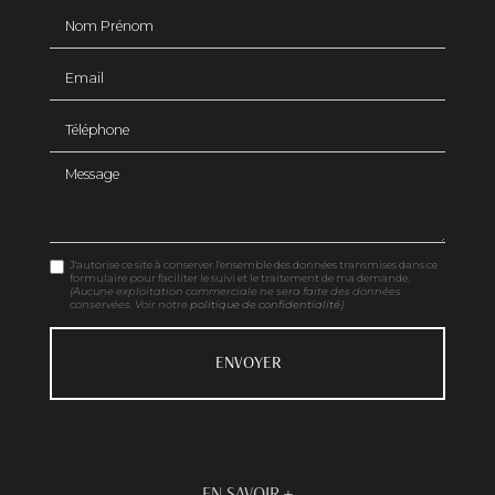
Nom Prénom
Email
Téléphone
Message
J'autorise ce site à conserver l'ensemble des données transmises dans ce
formulaire pour faciliter le suivi et le traitement de ma demande.
(Aucune exploitation commerciale ne sera faite des données
conservées. Voir notre
politique de confidentialité
)
EN SAVOIR +