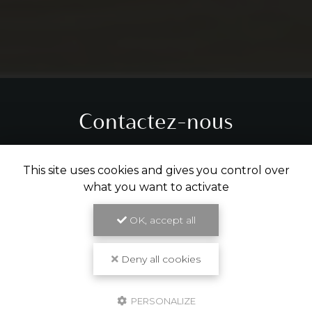
Contactez-nous
Tél.
05 31 61 29 14
This site uses cookies and gives you control over
what you want to activate
ENVOYER UN MESSAGE
OK, accept all
Partagez cette page
Deny all cookies
Facebook
X
Email
PERSONALIZE