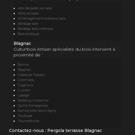
Abri de jardin en bois
Abris terrasse
Aménagement extérieur bois
Bardage bois
Bardage bois extérieur
Bois exotique
Blagnac
Cultur'bois Artisan spécialiste du bois intervient à
proximité de :
Balma
Blagnac
Castanet-Tolosan
Colomiers
Cugnaux
L'union
Labège
Portet-sur-Garonne
Quint-Fonsegrives
Ramonville-Saint-Agne
Toulouse
Tournefeuille
Contactez-nous : Pergola terrasse Blagnac