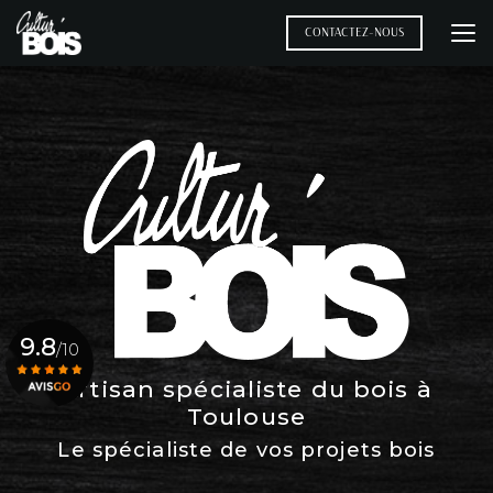
Aller
au
CONTACTEZ-NOUS
contenu
principal
9.8
/10
Artisan spécialiste du bois à
Toulouse
Voir le certificat
Le spécialiste de vos projets bois