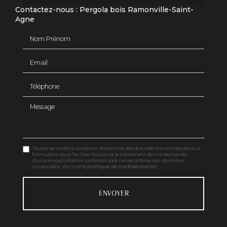
Contactez-nous : Pergola bois Ramonville-Saint-
Agne
Nom Prénom
Email
Téléphone
Message
J'autorise ce site à conserver l'ensemble des données transmises dans ce
formulaire pour faciliter le suivi et le traitement de ma demande.
(Aucune exploitation commerciale ne sera faite des données
conservées. Voir notre
politique de confidentialité
)