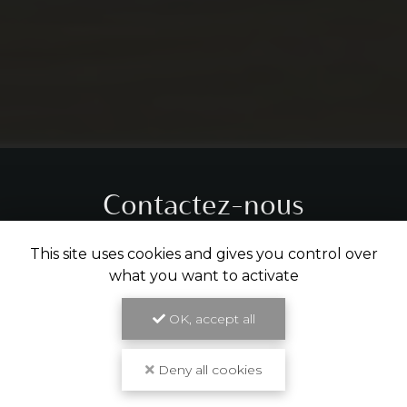
Contactez-nous
Tél.
05 31 61 29 14
This site uses cookies and gives you control over
what you want to activate
ENVOYER UN MESSAGE
OK, accept all
Deny all cookies
Partagez cette page
Facebook
X
Email