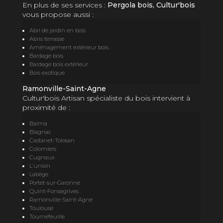
En plus de ses services :
Pergola bois, Cultur'bois
vous propose aussi :
Abri de jardin en bois
Abris terrasse
Aménagement extérieur bois
Bardage bois
Bardage bois extérieur
Bois exotique
Ramonville-Saint-Agne
Cultur'bois Artisan spécialiste du bois intervient à
proximité de :
Balma
Blagnac
Castanet-Tolosan
Colomiers
Cugnaux
L'union
Labège
Portet-sur-Garonne
Quint-Fonsegrives
Ramonville-Saint-Agne
Toulouse
Tournefeuille