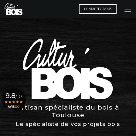
Aller
au
CONTACTEZ-NOUS
contenu
principal
9.8
/10
Artisan spécialiste du bois à
Toulouse
Voir le certificat
Le spécialiste de vos projets bois