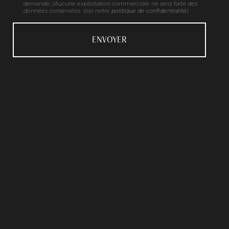
demande.
(Aucune exploitation commerciale ne sera faite des
données conservées. Voir notre
politique de confidentialité
)