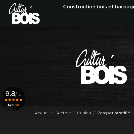
Navigation principale
Aller
Construction bois et bardag
au
contenu
principal
9.8
/10
Accueil
Secteur
L'union
Parquet stratifié L
Voir le certificat