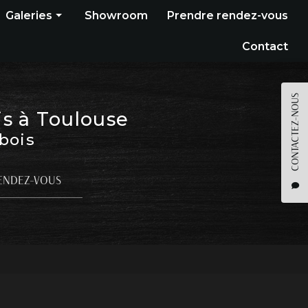
Galeries
Showroom
Prendre rendez-vous
Construction bois
Contact
Bardage
Terrasse
CONTACTEZ-NOUS
is à Toulouse
Pergola
 bois
Parquet
Agencement
ENDEZ-VOUS