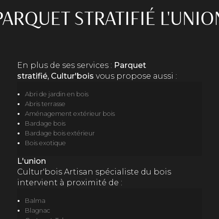
PARQUET STRATIFIÉ L'UNIO
En plus de ses services :
Parquet
stratifié, Cultur'bois
vous propose aussi :
Abri de jardin en bois
Abris terrasse
Aménagement extérieur bois
Bardage bois
Bardage bois extérieur
Bois exotique
L'union
Cultur'bois Artisan spécialiste du bois
intervient à proximité de :
Balma
Blagnac