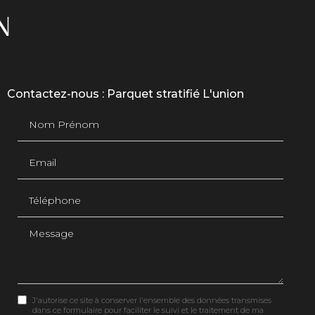
N
Contactez-nous : Parquet stratifié L'union
Nom Prénom
Email
Téléphone
Message
J'autorise ce site à conserver l'ensemble des données transmises
dans ce formulaire pour faciliter le suivi et le traitement de ma