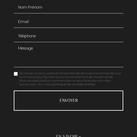
Nom Prénom
Email
Téléphone
Message
J'autorise ce site à conserver l'ensemble des données transmises dans ce
formulaire pour faciliter le suivi et le traitement de ma demande.
(Aucune exploitation commerciale ne sera faite des données
conservées. Voir notre
politique de confidentialité
)
EN SAVOIR +