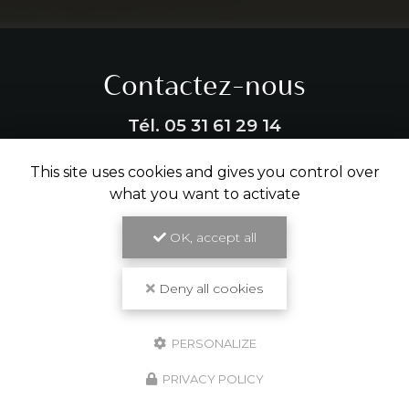
Contactez-nous
Tél.
05 31 61 29 14
This site uses cookies and gives you control over
ENVOYER UN MESSAGE
what you want to activate
OK, accept all
Partagez cette page
Facebook
X
Email
Deny all cookies
PERSONALIZE
PRIVACY POLICY