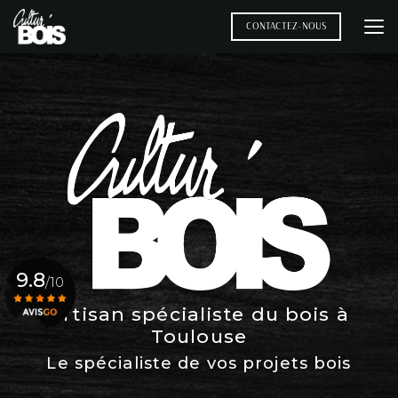
Aller
au
CONTACTEZ-NOUS
contenu
principal
9.8
/10
Artisan spécialiste du bois à
Toulouse
Voir le certificat
Le spécialiste de vos projets bois