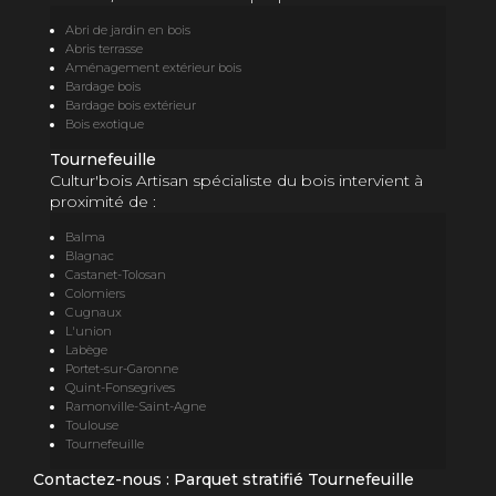
Abri de jardin en bois
Abris terrasse
Aménagement extérieur bois
Bardage bois
Bardage bois extérieur
Bois exotique
Tournefeuille
Cultur'bois Artisan spécialiste du bois intervient à
proximité de :
Balma
Blagnac
Castanet-Tolosan
Colomiers
Cugnaux
L'union
Labège
Portet-sur-Garonne
Quint-Fonsegrives
Ramonville-Saint-Agne
Toulouse
Tournefeuille
Contactez-nous : Parquet stratifié Tournefeuille