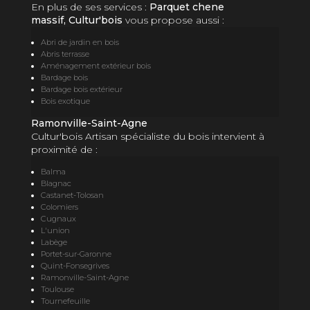
En plus de ses services :
Parquet chene
massif, Cultur'bois
vous propose aussi :
Abri de jardin en bois
Abris terrasse
Aménagement extérieur bois
Bardage bois
Bardage bois extérieur
Bois exotique
Ramonville-Saint-Agne
Cultur'bois Artisan spécialiste du bois intervient à
proximité de :
Balma
Blagnac
Castanet-Tolosan
Colomiers
Cugnaux
L'union
Labège
Portet-sur-Garonne
Quint-Fonsegrives
Ramonville-Saint-Agne
Toulouse
Tournefeuille