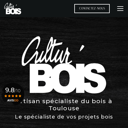
Aller
au
CONTACTEZ-NOUS
contenu
principal
9.8
/10
Artisan spécialiste du bois à
Toulouse
Voir le certificat
Le spécialiste de vos projets bois