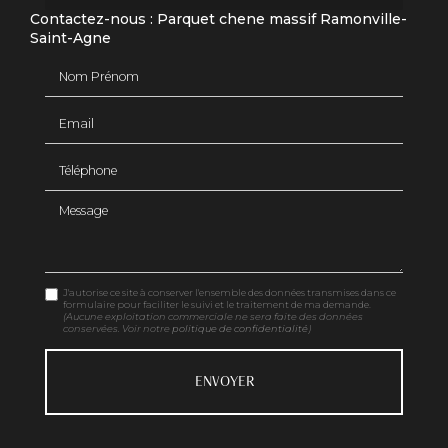
Contactez-nous : Parquet chene massif Ramonville-
Saint-Agne
Nom Prénom
Email
Téléphone
Message
J'autorise ce site à conserver l'ensemble des données transmises dans ce
formulaire pour faciliter le suivi et le traitement de ma demande.
(Aucune exploitation commerciale ne sera faite des données
conservées. Voir notre
politique de confidentialité
)