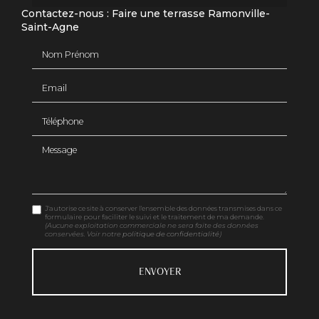
Contactez-nous : Faire une terrasse Ramonville-
Saint-Agne
Nom Prénom
Email
Téléphone
Message
J'autorise ce site à conserver l'ensemble des données transmises dans ce
formulaire pour faciliter le suivi et le traitement de ma demande.
(Aucune exploitation commerciale ne sera faite des données
conservées. Voir notre
politique de confidentialité
)