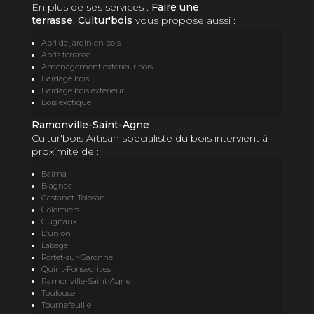
En plus de ses services :
Faire une
terrasse, Cultur'bois
vous propose aussi :
Abri de jardin en bois
Abris terrasse
Aménagement extérieur bois
Bardage bois
Bardage bois extérieur
Bois exotique
Ramonville-Saint-Agne
Cultur'bois Artisan spécialiste du bois intervient à
proximité de :
Balma
Blagnac
Castanet-Tolosan
Colomiers
Cugnaux
L'union
Labège
Portet-sur-Garonne
Quint-Fonsegrives
Ramonville-Saint-Agne
Toulouse
Tournefeuille