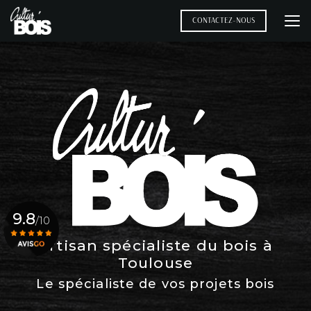
Aller
au
CONTACTEZ-NOUS
contenu
principal
9.8
/10
Artisan spécialiste du bois à
Toulouse
Voir le certificat
Le spécialiste de vos projets bois