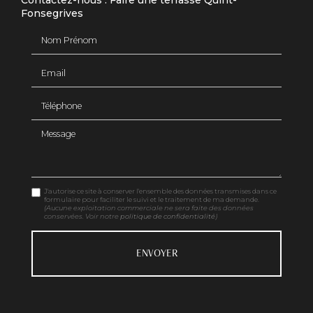
Contactez-nous : Faire une terrasse Quint-
Fonsegrives
Nom Prénom
Email
Téléphone
Message
J'autorise ce site à conserver l'ensemble des données transmises dans ce
formulaire pour faciliter le suivi et le traitement de ma demande.
(Aucune exploitation commerciale ne sera faite des données
conservées. Voir notre
politique de confidentialité
)