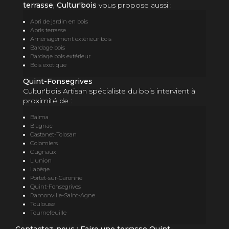
terrasse, Cultur'bois
vous propose aussi :
Abri de jardin en bois
Abris terrasse
Aménagement extérieur bois
Bardage bois
Bardage bois extérieur
Bois exotique
Quint-Fonsegrives
Cultur'bois Artisan spécialiste du bois intervient à
proximité de :
Balma
Blagnac
Castanet-Tolosan
Colomiers
Cugnaux
L'union
Labège
Portet-sur-Garonne
Quint-Fonsegrives
Ramonville-Saint-Agne
Toulouse
Tournefeuille