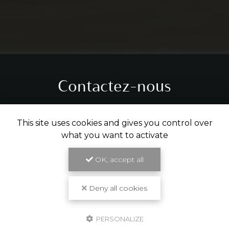
Contactez-nous
Tél.
05 31 61 29 14
This site uses cookies and gives you control over
what you want to activate
ENVOYER UN MESSAGE
OK, accept all
Partagez cette page
Deny all cookies
Facebook
X
Email
PERSONALIZE