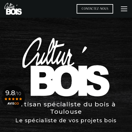
Aller
au
CONTACTEZ-NOUS
contenu
principal
9.8
/10
Artisan spécialiste du bois à
Toulouse
Voir le certificat
Le spécialiste de vos projets bois