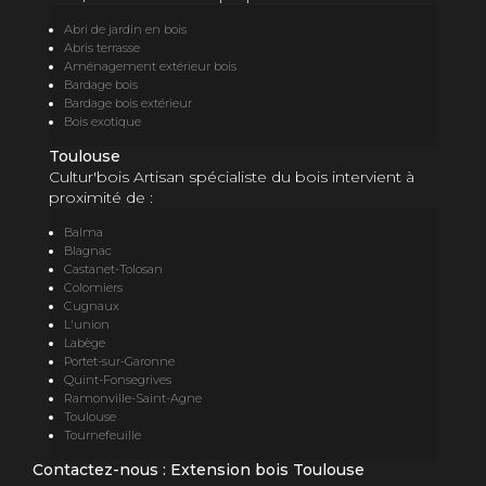
Abri de jardin en bois
Abris terrasse
Aménagement extérieur bois
Bardage bois
Bardage bois extérieur
Bois exotique
Toulouse
Cultur'bois Artisan spécialiste du bois intervient à
proximité de :
Balma
Blagnac
Castanet-Tolosan
Colomiers
Cugnaux
L'union
Labège
Portet-sur-Garonne
Quint-Fonsegrives
Ramonville-Saint-Agne
Toulouse
Tournefeuille
Contactez-nous : Extension bois Toulouse