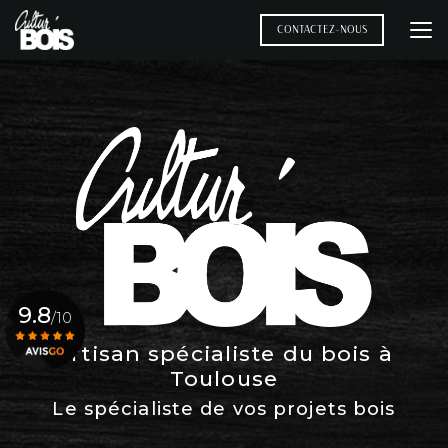
Aller
au
CONTACTEZ-NOUS
contenu
principal
9.8
/10
Artisan spécialiste du bois à
Toulouse
Voir le certificat
Le spécialiste de vos projets bois