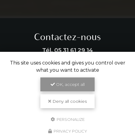
Contactez-nous
Tél.
05 31 61 29 14
This site uses cookies and gives you control over
ENVOYER UN MESSAGE
what you want to activate
OK, accept all
Partagez cette page
Deny all cookies
Facebook
X
Email
PERSONALIZE
PRIVACY POLICY