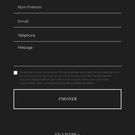
Nom Prénom
Email
Téléphone
Message
J'autorise ce site à conserver l'ensemble des données transmises dans ce
formulaire pour faciliter le suivi et le traitement de ma demande.
(Aucune exploitation commerciale ne sera faite des données
conservées. Voir notre
politique de confidentialité
)
EN SAVOIR +