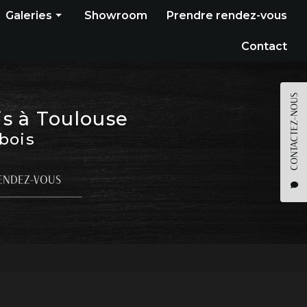
Galeries
Showroom
Prendre rendez-vous
Construction bois
Contact
Bardage
Terrasse
CONTACTEZ-NOUS
is à Toulouse
Pergola
 bois
Parquet
Agencement
ENDEZ-VOUS