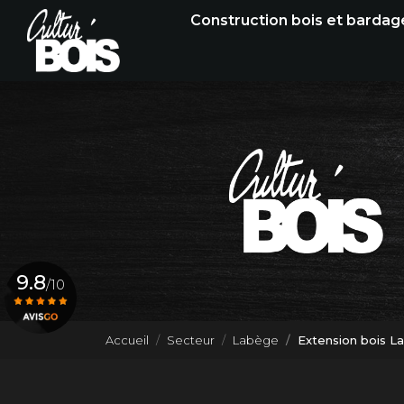
Navigation principale
Aller
Construction bois et bardag
au
contenu
principal
9.8
/10
Accueil
Secteur
Labège
Extension bois L
Voir le certificat