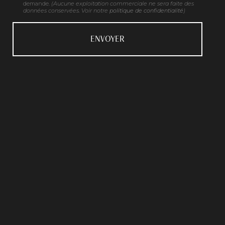
demande.
(Aucune exploitation commerciale ne sera faite des
données conservées. Voir notre
politique de confidentialité
)