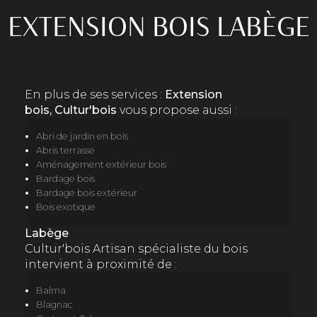
EXTENSION BOIS LABÈGE
En plus de ses services :
Extension
bois, Cultur'bois
vous propose aussi :
Abri de jardin en bois
Abris terrasse
Aménagement extérieur bois
Bardage bois
Bardage bois extérieur
Bois exotique
Labège
Cultur'bois Artisan spécialiste du bois
intervient à proximité de :
Balma
Blagnac