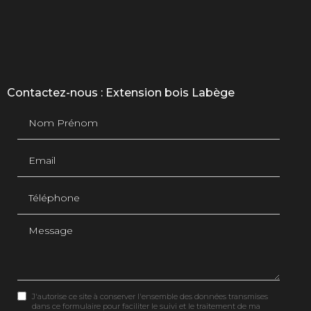
Contactez-nous : Extension bois Labège
Nom Prénom
Email
Téléphone
Message
J'autorise ce site à conserver l'ensemble des données transmises
dans ce formulaire pour faciliter le suivi et le traitement de ma