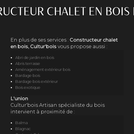
UCTEUR CHALET EN BOIS 
En plus de ses services :
Constructeur chalet
en bois, Cultur'bois
vous propose aussi :
Abri de jardin en bois
Abris terrasse
Aménagement extérieur bois
Bardage bois
Bardage bois extérieur
Bois exotique
L'union
Cultur'bois Artisan spécialiste du bois
intervient à proximité de :
Balma
Blagnac