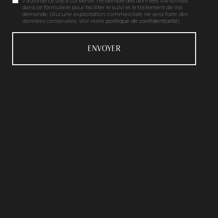
J'autorise ce site à conserver l'ensemble des données transmises
dans ce formulaire pour faciliter le suivi et le traitement de ma
demande.
(Aucune exploitation commerciale ne sera faite des
données conservées. Voir notre
politique de confidentialité
)