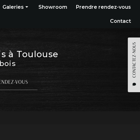
Galeries
Showroom
Prendre rendez-vous
Construction bois
Contact
Bardage
Terrasse
CONTACTEZ-NOUS
is à Toulouse
Pergola
 bois
Parquet
Agencement
ENDEZ-VOUS