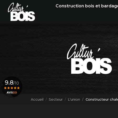
Navigation principale
Aller
Construction bois et bardag
au
contenu
principal
9.8
/10
Accueil
Secteur
L'union
Constructeur chale
Voir le certificat