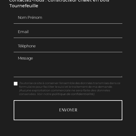
Contactez-nous : Constructeur chalet en bois
Tournefeuille
Nom Prénom
Email
Téléphone
Message
J'autorise ce site à conserver l'ensemble des données transmises dans ce
formulaire pour faciliter le suivi et le traitement de ma demande.
(Aucune exploitation commerciale ne sera faite des données
conservées. Voir notre
politique de confidentialité
)