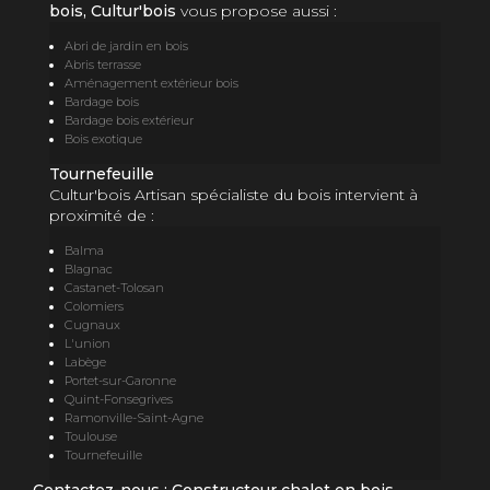
bois, Cultur'bois
vous propose aussi :
Abri de jardin en bois
Abris terrasse
Aménagement extérieur bois
Bardage bois
Bardage bois extérieur
Bois exotique
Tournefeuille
Cultur'bois Artisan spécialiste du bois intervient à
proximité de :
Balma
Blagnac
Castanet-Tolosan
Colomiers
Cugnaux
L'union
Labège
Portet-sur-Garonne
Quint-Fonsegrives
Ramonville-Saint-Agne
Toulouse
Tournefeuille