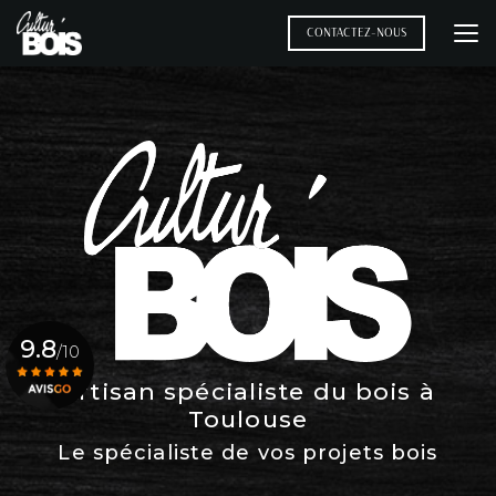
Aller
au
CONTACTEZ-NOUS
contenu
principal
9.8
/10
Artisan spécialiste du bois à
Toulouse
Voir le certificat
Le spécialiste de vos projets bois