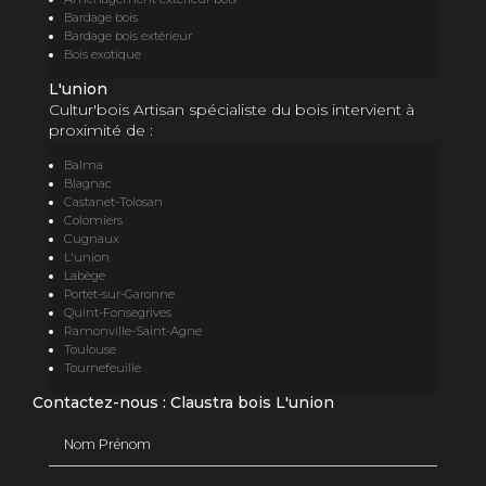
Bardage bois
Bardage bois extérieur
Bois exotique
L'union
Cultur'bois Artisan spécialiste du bois intervient à
proximité de :
Balma
Blagnac
Castanet-Tolosan
Colomiers
Cugnaux
L'union
Labège
Portet-sur-Garonne
Quint-Fonsegrives
Ramonville-Saint-Agne
Toulouse
Tournefeuille
Contactez-nous : Claustra bois L'union
Nom Prénom
Email