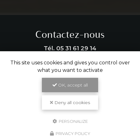
Contactez-nous
Tél.
05 31 61 29 14
This site uses cookies and gives you control over
ENVOYER UN MESSAGE
what you want to activate
OK, accept all
Partagez cette page
Deny all cookies
Facebook
X
Email
PERSONALIZE
PRIVACY POLICY