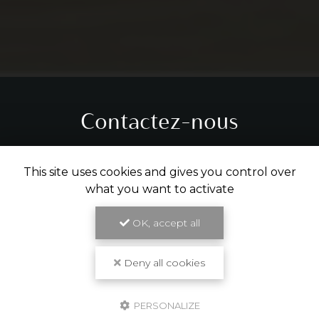
Contactez-nous
Tél.
05 31 61 29 14
This site uses cookies and gives you control over
what you want to activate
ENVOYER UN MESSAGE
OK, accept all
Partagez cette page
Deny all cookies
Facebook
X
Email
PERSONALIZE