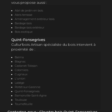
vous propose aussi :
Abri de jardin en bois
Abris terrasse
Aménagement extérieur bois
Bardage bois
Bardage bois extérieur
Bois exotique
Quint-Fonsegrives
Cultur'bois Artisan spécialiste du bois intervient à
proximité de :
Balma
Blagnac
Castanet-Tolosan
Colomiers
Cugnaux
L'union
Labège
Portet-sur-Garonne
Quint-Fonsegrives
Ramonville-Saint-Agne
Toulouse
Tournefeuille