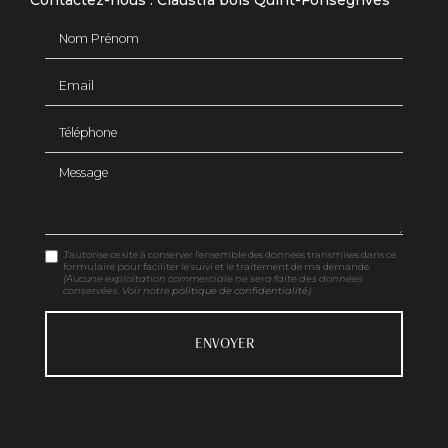
Contactez-nous : Claustra bois Quint-Fonsegrives
Nom Prénom
Email
Téléphone
Message
J'autorise ce site à conserver l'ensemble des données transmises dans ce
formulaire pour faciliter le suivi et le traitement de ma demande.
(Aucune exploitation commerciale ne sera faite des données
conservées. Voir notre
politique de confidentialité
)