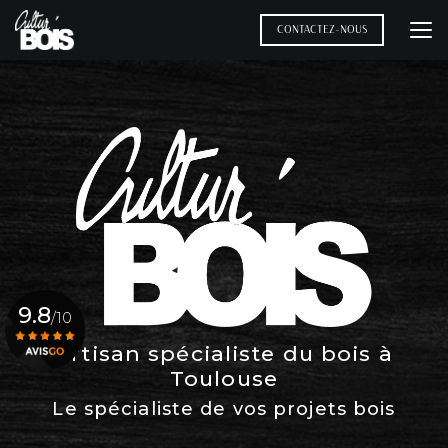
Aller
au
CONTACTEZ-NOUS
contenu
principal
9.8
/10
Artisan spécialiste du bois à
Toulouse
Voir le certificat
Le spécialiste de vos projets bois