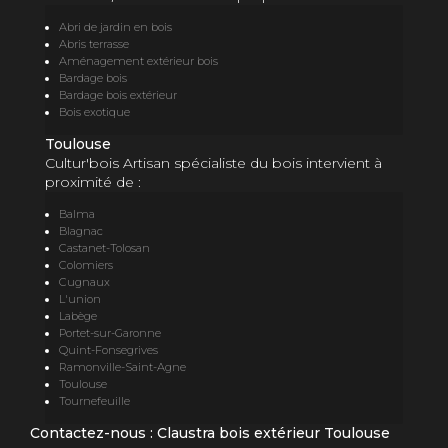
Abri de jardin en bois
Abris terrasse
Aménagement extérieur bois
Bardage bois
Bardage bois extérieur
Bois exotique
Toulouse
Cultur'bois Artisan spécialiste du bois intervient à
proximité de :
Balma
Blagnac
Castanet-Tolosan
Colomiers
Cugnaux
L'union
Labège
Portet-sur-Garonne
Quint-Fonsegrives
Ramonville-Saint-Agne
Toulouse
Tournefeuille
Contactez-nous : Claustra bois extérieur Toulouse