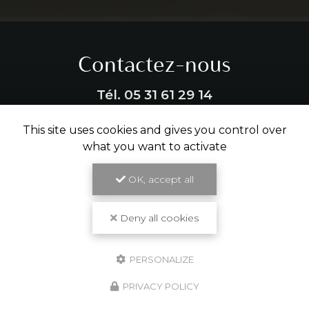
Contactez-nous
Tél.
05 31 61 29 14
This site uses cookies and gives you control over
ENVOYER UN MESSAGE
what you want to activate
OK, accept all
Partagez cette page
Facebook
X
Email
Deny all cookies
PERSONALIZE
PRIVACY POLICY