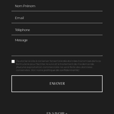
Nom Prénom
Email
Téléphone
Message
J'autorise ce site à conserver l'ensemble des données transmises dans ce
formulaire pour faciliter le suivi et le traitement de ma demande.
(Aucune exploitation commerciale ne sera faite des données
conservées. Voir notre
politique de confidentialité
)
EN SAVOIR +