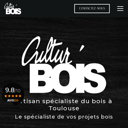
Aller
au
CONTACTEZ-NOUS
contenu
principal
9.8
/10
Artisan spécialiste du bois à
Toulouse
Voir le certificat
Le spécialiste de vos projets bois