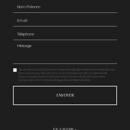
Nom Prénom
Email
Téléphone
Message
J'autorise ce site à conserver l'ensemble des données transmises dans ce
formulaire pour faciliter le suivi et le traitement de ma demande.
(Aucune exploitation commerciale ne sera faite des données
conservées. Voir notre
politique de confidentialité
)
EN SAVOIR +