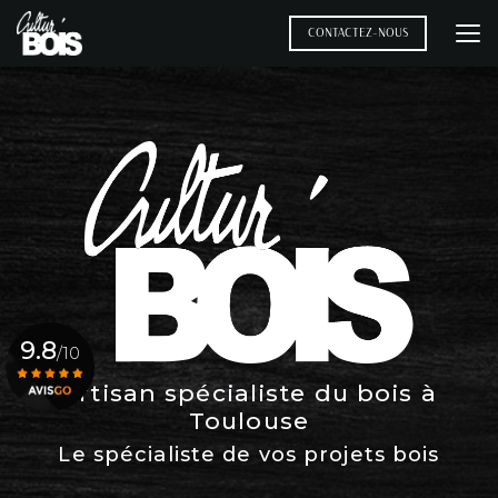
Aller
au
CONTACTEZ-NOUS
contenu
principal
9.8
/10
Artisan spécialiste du bois à
Toulouse
Voir le certificat
Le spécialiste de vos projets bois