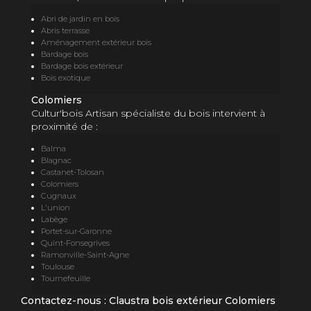
Abri de jardin en bois
Abris terrasse
Aménagement extérieur bois
Bardage bois
Bardage bois extérieur
Bois exotique
Colomiers
Cultur'bois Artisan spécialiste du bois intervient à
proximité de :
Balma
Blagnac
Castanet-Tolosan
Colomiers
Cugnaux
L'union
Labège
Portet-sur-Garonne
Quint-Fonsegrives
Ramonville-Saint-Agne
Toulouse
Tournefeuille
Contactez-nous : Claustra bois extérieur Colomiers