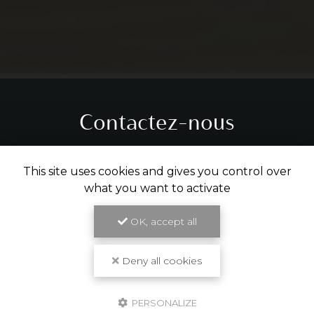
Contactez-nous
Tél.
05 31 61 29 14
This site uses cookies and gives you control over
what you want to activate
ENVOYER UN MESSAGE
OK, accept all
Partagez cette page
Deny all cookies
Facebook
X
Email
PERSONALIZE