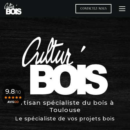
Aller
au
CONTACTEZ-NOUS
contenu
principal
9.8
/10
Artisan spécialiste du bois à
Toulouse
Voir le certificat
Le spécialiste de vos projets bois