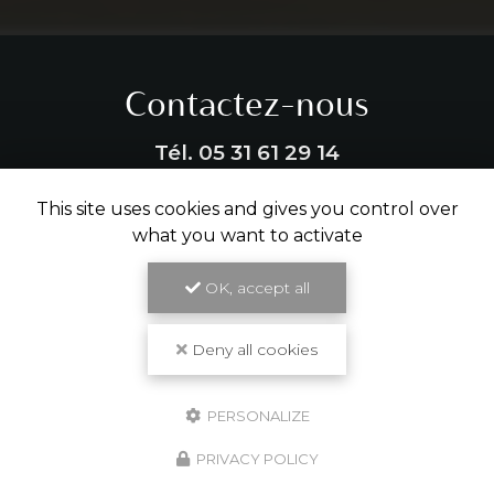
Contactez-nous
Tél.
05 31 61 29 14
This site uses cookies and gives you control over
ENVOYER UN MESSAGE
what you want to activate
OK, accept all
Partagez cette page
Facebook
X
Email
Deny all cookies
PERSONALIZE
PRIVACY POLICY