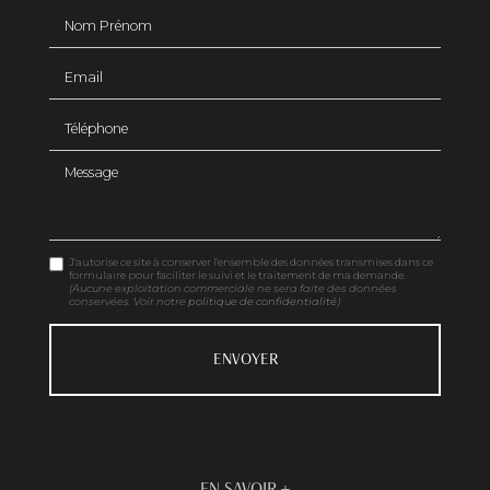
Nom Prénom
Email
Téléphone
Message
J'autorise ce site à conserver l'ensemble des données transmises dans ce
formulaire pour faciliter le suivi et le traitement de ma demande.
(Aucune exploitation commerciale ne sera faite des données
conservées. Voir notre
politique de confidentialité
)
EN SAVOIR +