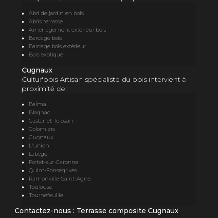
Abri de jardin en bois
Abris terrasse
Aménagement extérieur bois
Bardage bois
Bardage bois extérieur
Bois exotique
Cugnaux
Cultur'bois Artisan spécialiste du bois intervient à
proximité de :
Balma
Blagnac
Castanet-Tolosan
Colomiers
Cugnaux
L'union
Labège
Portet-sur-Garonne
Quint-Fonsegrives
Ramonville-Saint-Agne
Toulouse
Tournefeuille
Contactez-nous : Terrasse composite Cugnaux