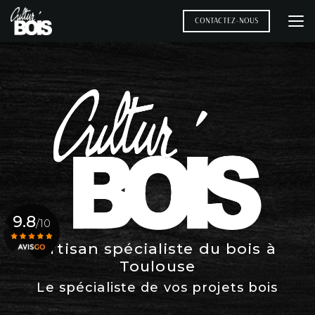
Aller
au
CONTACTEZ-NOUS
contenu
principal
9.8
/10
Artisan spécialiste du bois à
Toulouse
Voir le certificat
Le spécialiste de vos projets bois