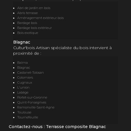
Abri de jardin en bois
Abris terrasse
Aménagement extérieur bois
Bardage bois
Bardage bois extérieur
Bois exotique
Blagnac
Cultur'bois Artisan spécialiste du bois intervient à
proximité de :
Balma
Blagnac
Castanet-Tolosan
Colomiers
Cugnaux
L'union
Labège
Portet-sur-Garonne
Quint-Fonsegrives
Ramonville-Saint-Agne
Toulouse
Tournefeuille
Contactez-nous : Terrasse composite Blagnac