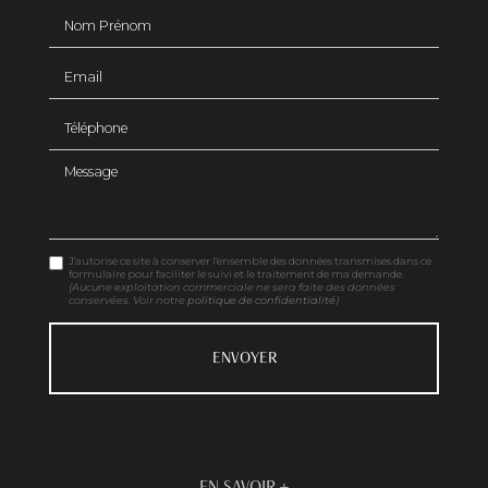
Nom Prénom
Email
Téléphone
Message
J'autorise ce site à conserver l'ensemble des données transmises dans ce
formulaire pour faciliter le suivi et le traitement de ma demande.
(Aucune exploitation commerciale ne sera faite des données
conservées. Voir notre
politique de confidentialité
)
EN SAVOIR +