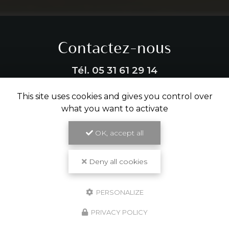
Contactez-nous
Tél.
05 31 61 29 14
This site uses cookies and gives you control over
ENVOYER UN MESSAGE
what you want to activate
OK, accept all
Partagez cette page
Facebook
X
Email
Deny all cookies
PERSONALIZE
PRIVACY POLICY