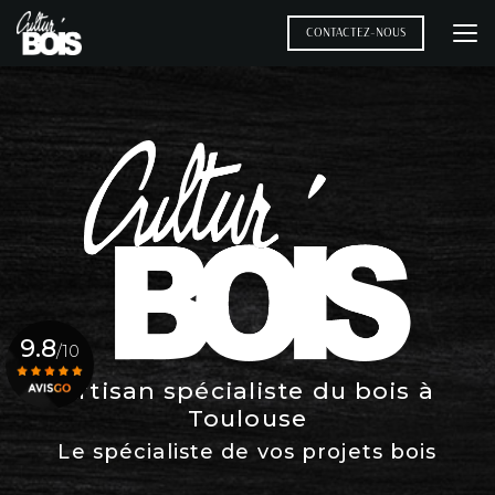
Aller
au
CONTACTEZ-NOUS
contenu
principal
9.8
/10
Artisan spécialiste du bois à
Toulouse
Voir le certificat
Le spécialiste de vos projets bois