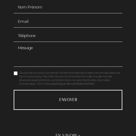
Nom Prénom
Email
Téléphone
Message
J'autorise ce site à conserver l'ensemble des données transmises dans ce
formulaire pour faciliter le suivi et le traitement de ma demande.
(Aucune exploitation commerciale ne sera faite des données
conservées. Voir notre
politique de confidentialité
)
EN SAVOIR +