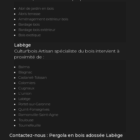
Abri de jardin en bois
Abris terrasse
Aménagement extérieur bois
Bardage bois
Bardage bois extérieur
Bois exotique
Labège
Cultur'bois Artisan spécialiste du bois intervient à
proximité de :
Balma
Blagnac
Castanet-Tolosan
Colomiers
Cugnaux
L'union
Labège
Portet-sur-Garonne
Quint-Fonsegrives
Ramonville-Saint-Agne
Toulouse
Tournefeuille
Contactez-nous : Pergola en bois adossée Labège