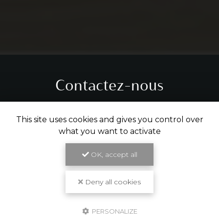
Contactez-nous
Tél.
05 31 61 29 14
This site uses cookies and gives you control over
what you want to activate
ENVOYER UN MESSAGE
OK, accept all
Partagez cette page
Deny all cookies
Facebook
X
Email
PERSONALIZE