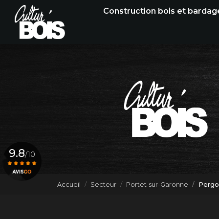
Navigation principale
Aller
Construction bois et bardag
au
contenu
principal
9.8
/10
Accueil
Secteur
Portet-sur-Garonne
Pergo
Voir le certificat