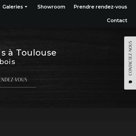
Galeries
Showroom
Prendre rendez-vous
Construction bois
Contact
Bardage
Terrasse
CONTACTEZ-NOUS
is à Toulouse
Pergola
 bois
Parquet
Agencement
ENDEZ-VOUS