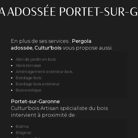
A ADOSSÉE PORTET-SUR-
En plus de ses services :
Pergola
adossée, Cultur'bois
vous propose aussi :
Abri de jardin en bois
Abris terrasse
Aménagement extérieur bois
Bardage bois
Bardage bois extérieur
Bois exotique
Portet-sur-Garonne
Cultur'bois Artisan spécialiste du bois
intervient à proximité de :
Balma
Blagnac