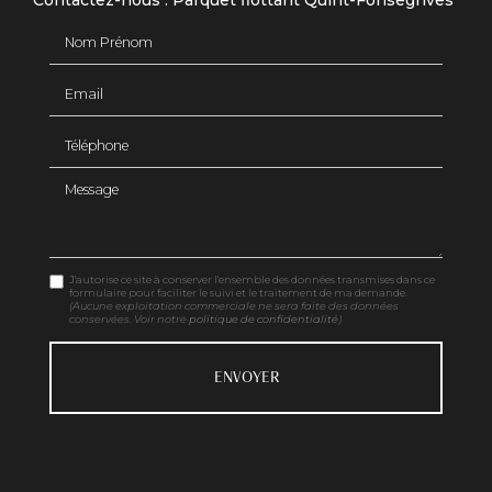
Contactez-nous : Parquet flottant Quint-Fonsegrives
Nom Prénom
Email
Téléphone
Message
J'autorise ce site à conserver l'ensemble des données transmises dans ce
formulaire pour faciliter le suivi et le traitement de ma demande.
(Aucune exploitation commerciale ne sera faite des données
conservées. Voir notre
politique de confidentialité
)