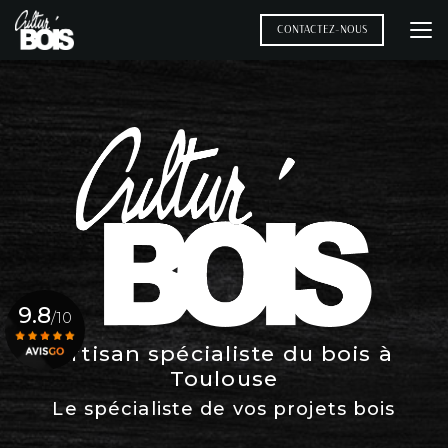
Aller
au
CONTACTEZ-NOUS
contenu
principal
9.8
/10
Artisan spécialiste du bois à
Toulouse
Voir le certificat
Le spécialiste de vos projets bois