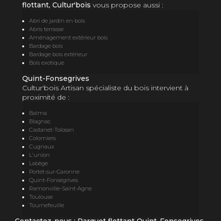
flottant, Cultur'bois
vous propose aussi :
Abri de jardin en bois
Abris terrasse
Aménagement extérieur bois
Bardage bois
Bardage bois extérieur
Bois exotique
Quint-Fonsegrives
Cultur'bois Artisan spécialiste du bois intervient à
proximité de :
Balma
Blagnac
Castanet-Tolosan
Colomiers
Cugnaux
L'union
Labège
Portet-sur-Garonne
Quint-Fonsegrives
Ramonville-Saint-Agne
Toulouse
Tournefeuille