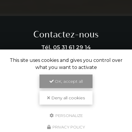
Contactez-nous
Tél.
05 31 61 29 14
This site uses cookies and gives you control over
ENVOYER UN MESSAGE
what you want to activate
OK, accept all
Partagez cette page
Deny all cookies
Facebook
X
Email
PERSONALIZE
PRIVACY POLICY