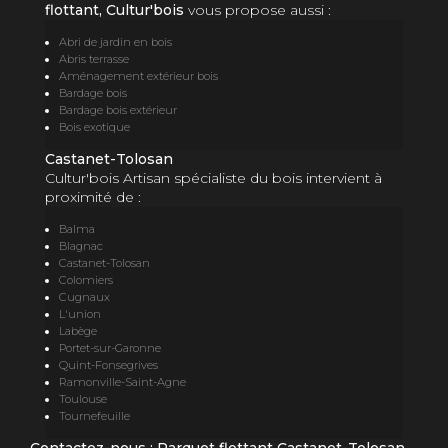
flottant, Cultur'bois
vous propose aussi :
Abri de jardin en bois
Abris terrasse
Aménagement extérieur bois
Bardage bois
Bardage bois extérieur
Bois exotique
Castanet-Tolosan
Cultur'bois Artisan spécialiste du bois intervient à
proximité de :
Balma
Blagnac
Castanet-Tolosan
Colomiers
Cugnaux
L'union
Labège
Portet-sur-Garonne
Quint-Fonsegrives
Ramonville-Saint-Agne
Toulouse
Tournefeuille