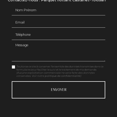
Contactez-nous : Parquet flottant Castanet-Tolosan
Nom Prénom
Email
Téléphone
Message
J'autorise ce site à conserver l'ensemble des données transmises dans ce
formulaire pour faciliter le suivi et le traitement de ma demande.
(Aucune exploitation commerciale ne sera faite des données
conservées. Voir notre
politique de confidentialité
)