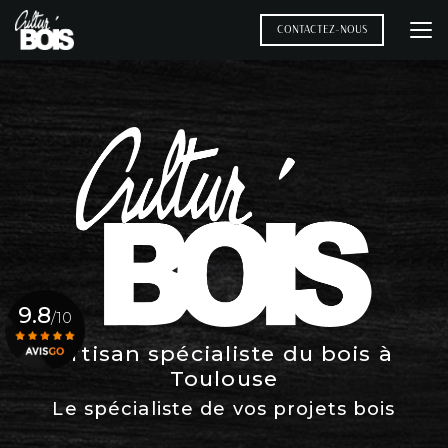
Aller
au
CONTACTEZ-NOUS
contenu
principal
9.8
/10
Artisan spécialiste du bois à
Toulouse
Voir le certificat
Le spécialiste de vos projets bois