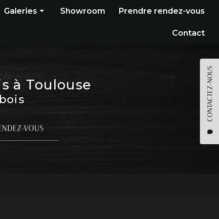
Galeries
Showroom
Prendre rendez-vous
Construction bois
Contact
Bardage
Terrasse
CONTACTEZ-NOUS
is à Toulouse
Pergola
 bois
Parquet
Agencement
ENDEZ-VOUS