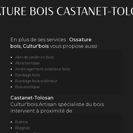
TURE BOIS CASTANET-TO
En plus de ses services :
Ossature
bois, Cultur'bois
vous propose aussi :
Abri de jardin en bois
Abris terrasse
Aménagement extérieur bois
Bardage bois
Bardage bois extérieur
Bois exotique
Castanet-Tolosan
Cultur'bois Artisan spécialiste du bois
intervient à proximité de :
Balma
Blagnac