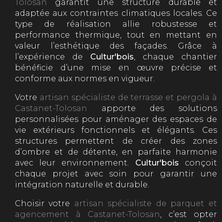
Tolosan
garantit une structure durable et
adaptée aux contraintes climatiques locales. Ce
type de réalisation allie robustesse et
performance thermique, tout en mettant en
valeur l’esthétique des façades. Grâce à
l’expérience de
Cultur'bois
, chaque chantier
bénéficie d’une mise en œuvre précise et
conforme aux normes en vigueur.
Votre
artisan spécialiste de terrasse et pergola à
Castanet-Tolosan
apporte des solutions
personnalisées pour aménager des espaces de
vie extérieurs fonctionnels et élégants. Ces
structures permettent de créer des zones
d’ombre et de détente, en parfaite harmonie
avec leur environnement.
Cultur'bois
conçoit
chaque projet avec soin pour garantir une
intégration naturelle et durable.
Choisir votre
artisan spécialiste de parquet et
agencement à Castanet-Tolosan
, c’est opter