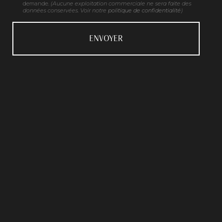
demande.
(Aucune exploitation commerciale ne sera faite des
données conservées. Voir notre
politique de confidentialité
)