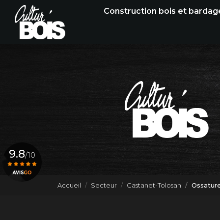
Navigation principale
Aller
Construction bois et bardag
au
contenu
principal
9.8
/10
Accueil
Secteur
Castanet-Tolosan
Ossature
Voir le certificat