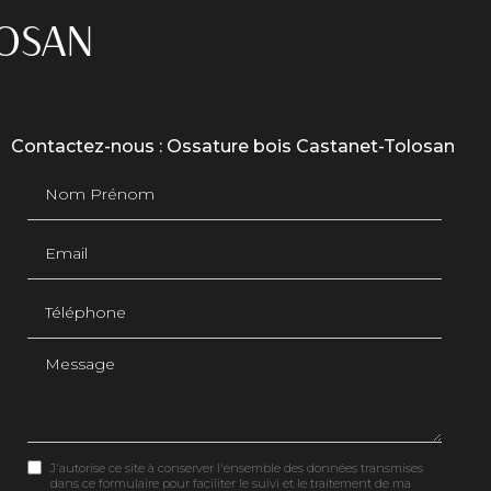
LOSAN
Contactez-nous : Ossature bois Castanet-Tolosan
Nom Prénom
Email
Téléphone
Message
J'autorise ce site à conserver l'ensemble des données transmises
dans ce formulaire pour faciliter le suivi et le traitement de ma