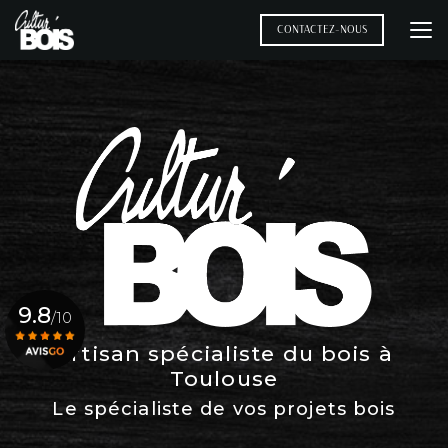
Aller
au
CONTACTEZ-NOUS
contenu
principal
9.8
/10
Artisan spécialiste du bois à
Toulouse
Voir le certificat
Le spécialiste de vos projets bois