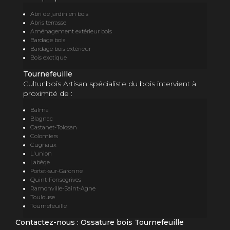
Abri de jardin en bois
Abris terrasse
Aménagement extérieur bois
Bardage bois
Bardage bois extérieur
Bois exotique
Tournefeuille
Cultur'bois Artisan spécialiste du bois intervient à
proximité de :
Balma
Blagnac
Castanet-Tolosan
Colomiers
Cugnaux
L'union
Labège
Portet-sur-Garonne
Quint-Fonsegrives
Ramonville-Saint-Agne
Toulouse
Tournefeuille
Contactez-nous : Ossature bois Tournefeuille