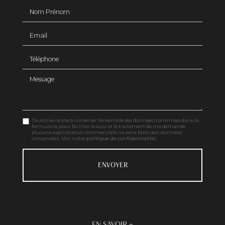
Nom Prénom
Email
Téléphone
Message
J'autorise ce site à conserver l'ensemble des données transmises dans ce
formulaire pour faciliter le suivi et le traitement de ma demande.
(Aucune exploitation commerciale ne sera faite des données
conservées. Voir notre
politique de confidentialité
)
EN SAVOIR +