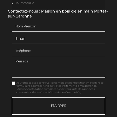
Tournefeuille
Contactez-nous : Maison en bois clé en main Portet-
sur-Garonne
Nom Prénom
Email
Téléphone
Message
J'autorise ce site à conserver l'ensemble des données transmises dans ce
formulaire pour faciliter le suivi et le traitement de ma demande.
(Aucune exploitation commerciale ne sera faite des données
conservées. Voir notre
politique de confidentialité
)