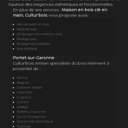
hauteur des exigences esthétiques et fonctionnelles.
En plus de ses services :
Maison en bois clé en
main, Cultur'bois
vous propose aussi :
Abri de jardin en bois
Abris terrasse
Aménagement extérieur bois
Bardage bois
Bardage bois extérieur
Bois exotique
Portet-sur-Garonne
Cultur'bois Artisan spécialiste du bois intervient à
proximité de :
Balma
Blagnac
Castanet-Tolosan
Colomiers
Cugnaux
L'union
Labège
Portet-sur-Garonne
Quint-Fonsegrives
Ramonville-Saint-Agne
Toulouse