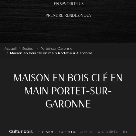
EN SAVOIR PLUS
PRENDRE RENDEZ-VOUS
Accueil
Secteur
Portet-sur-Garonne
Maison en bois clé en main Portet-sur-Garonne
MAISON EN BOIS CLÉ EN
MAIN PORTET-SUR-
GARONNE
Cultur'bois
, intervient comme
artisan spécialiste du