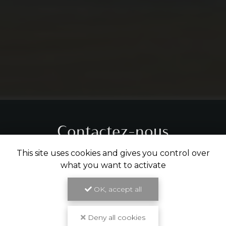
Contactez-nous
Tél.
05 31 61 29 14
This site uses cookies and gives you control over
what you want to activate
ENVOYER UN MESSAGE
OK, accept all
Deny all cookies
Partagez cette page