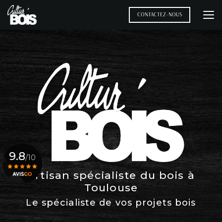
Aller
au
CONTACTEZ-NOUS
contenu
principal
9.8
/10
Artisan spécialiste du bois à
Toulouse
Voir le certificat
Le spécialiste de vos projets bois