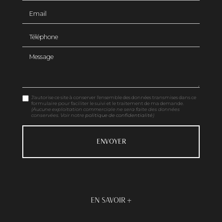
Email
Téléphone
Message
J'autorise ce site à conserver l'ensemble des données transmises dans ce
formulaire pour faciliter le suivi et le traitement de ma demande.
(Aucune exploitation commerciale ne sera faite des données
conservées. Voir notre
politique de confidentialité
)
EN SAVOIR +