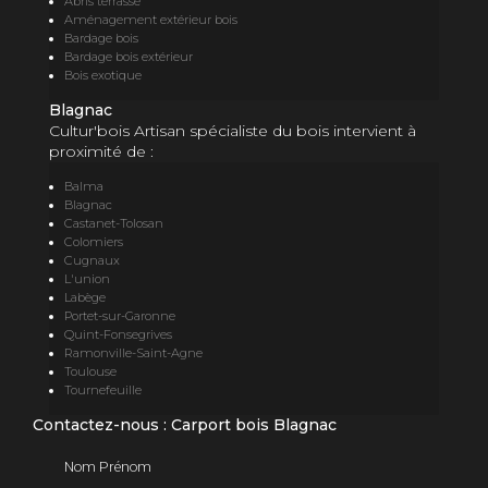
Abris terrasse
Aménagement extérieur bois
Bardage bois
Bardage bois extérieur
Bois exotique
Blagnac
Cultur'bois Artisan spécialiste du bois intervient à
proximité de :
Balma
Blagnac
Castanet-Tolosan
Colomiers
Cugnaux
L'union
Labège
Portet-sur-Garonne
Quint-Fonsegrives
Ramonville-Saint-Agne
Toulouse
Tournefeuille
Contactez-nous : Carport bois Blagnac
Nom Prénom