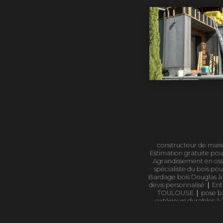
constructeur de mais
Estimation gratuite pour
Agrandissement en oss
spécialiste du bois po
Bardage bois Douglas à 
devis personnalisé
|
Ent
TOULOUSE
|
pose b
extérieurs durables à 
Toulouse
|
extension 
entreprise bois haut 