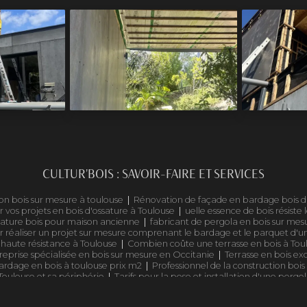
CULTUR'BOIS : SAVOIR-FAIRE ET SERVICES
on bois sur mesure à toulouse
|
Rénovation de façade en bardage bois du
 vos projets en bois d'ossature à Toulouse
|
uelle essence de bois résiste 
ature bois pour maison ancienne
|
fabricant de pergola en bois sur mes
ur réaliser un projet sur mesure comprenant le bardage et le parquet d'
haute résistance à Toulouse
|
Combien coûte une terrasse en bois à To
reprise spécialisée en bois sur mesure en Occitanie
|
Terrasse en bois e
ardage en bois à toulouse prix m2
|
Professionnel de la construction b
Toulouse et sa périphérie
|
Tarifs pour la pose et installation d'une pergo
de maison bois à toulouse et alentours
|
carport bois double voiture ave
de gamme pour professionnels
|
qui choisir pour construire une maison 