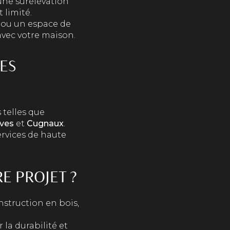
une surélévation
 limité.
 ou un espace de
vec votre maison.
ES
 telles que
ives
et
Cugnaux
.
ervices de haute
E PROJET ?
nstruction en bois,
 la durabilité et