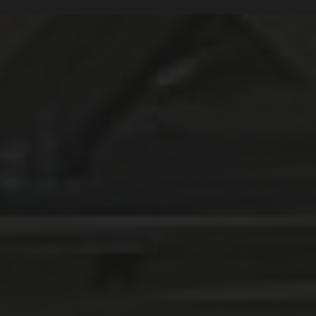
on de chalet bois sur mesure dans le Sud-Ouest
|
artisan bois pour amé
is exotique avec finitions haut de gamme
|
Terrasse bois résistante aux 
e en bois haut de gamme
|
construction écologique en bois pour maison
 pour tout type de projet en bois en Haute Garonne
|
Quelle essence de b
din bois sur mesure Occitanie
|
Pergola bois avec une toile de coco 100
des professionnels qualifiés et reconnus
|
Concepteur de terrasse en bois
use
|
constructeur de maison de bois haut de gamme avec de très bon reto
is moderne toit plat design
|
Pergola solaire en bois pas chère et rapi
 bois haut de gamme à toulouse
|
Bardage bois esthétique et durable po
n ou pergola dans un style rustique
|
installation complète de terrasse, p
teur maison bois sur mesure en Occitanie
|
Concepteur de structures bo
ie
|
Extension de maison en ossature bois contemporaine à Toulouse
|
a
esure à Toulouse
|
Spécialiste bois à Toulouse pour projets extérieurs
|
De
tique et naturel Toulouse
|
Meilleur constructeur de terrasse en bois à to
érieur en bois local et éco-responsable
|
Spécialiste de la construction e