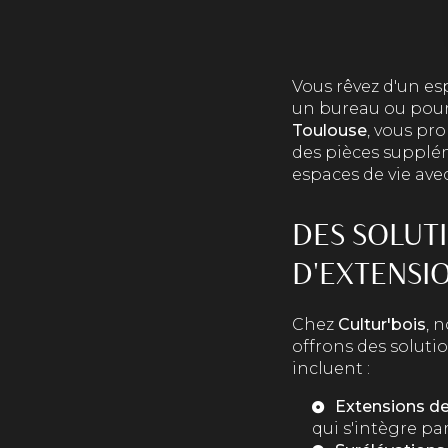
Vous rêvez d'un es
un bureau ou pour
Toulouse
, vous pr
des pièces supplém
espaces de vie ave
DES SOLUT
D'EXTENSI
Chez
Cultur'bois
, 
offrons des soluti
incluent :
Extensions d
qui s'intègre pa