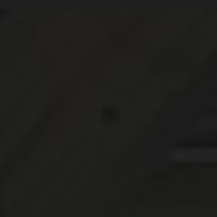
toulouse
|
Constructi
Occitanie
|
Terrasse bo
revêtement de façad
construction durable
l'extérieur ?
|
abri de jar
à Toulouse réalisé par 
jardin extérieur à Toulo
maison passive en bo
Fabricant de structure
bois et inox pour balco
Toulouse et sa
|
construc
d'habitation en Occitan
en bois design et sur m
de terrasse en bois exo
construction ext