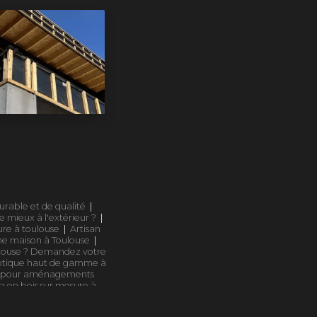
rable et de qualité
|
le mieux à l'extérieur ?
|
ure à toulouse
|
Artisan
une maison à Toulouse
|
ulouse ? Demandez votre
xotique haut de gamme à
ois pour aménagements
la en bois sur mesure à
c panneaux solaires
|
en bois haut de gamme à