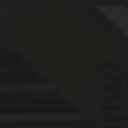
nagement extérieur en
intempéries à Toulouse
|
 familiale
|
Expert en
ois résiste le mieux à
% naturel haut de gammes
 de haute qualité pour
urs clients à toulouse
|
de à mettre en œuvre
|
ur façade
|
Garde corps
ergola et bardage bois à
is sur-mesure pour projet
ménagement extérieur
vis rapide pour creation
ulouse
|
Spécialiste de la
n bois à Toulouse