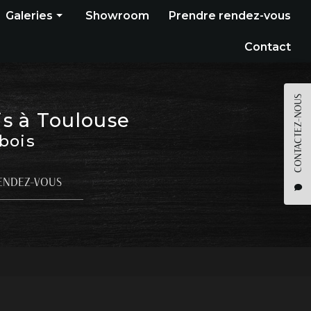
Galeries
Showroom
Prendre rendez-vous
Construction bois
Contact
Bardage
Terrasse
CONTACTEZ-NOUS
is à Toulouse
Pergola
 bois
Parquet
Agencement
ENDEZ-VOUS