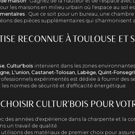
s de maison
: Gagnez de la hauteur et de l'espace avec 
pour les maisons en milieu urbain où l'espace au sol est
émentaires
: Que ce soit pour un bureau, une chambre
réons des pièces supplémentaires qui s'harmonisent a
TISE RECONNUE À TOULOUSE ET S
se
,
Cultur'bois
intervient dans les zones environnantes
gne, L'union, Castanet-Tolosan, Labège, Quint-Fonsegr
ofessionnels expérimentés est dédiée à fournir des s
 les normes de sécurité et d'efficacité énergétique.
CHOISIR CULTUR'BOIS POUR VOTR
ec des années d'expérience dans la charpente et la co
s un travail de qualité.
 utilisons des matériaux de premier choix pour assurer