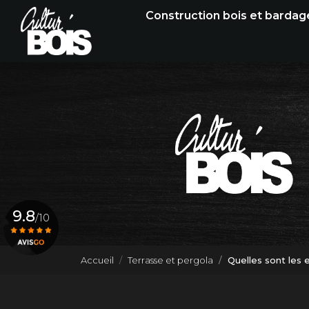
Navigation principale
Aller
Construction bois et bardag
au
contenu
principal
9.8
/10
Accueil
Terrasse et pergola
Quelles sont les 
Voir le certificat