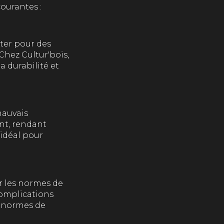
courantes :
pter pour des
Chez Cultur'bois,
a durabilité et
mauvais
nt, rendant
 idéal pour
er les normes de
complications
s normes de