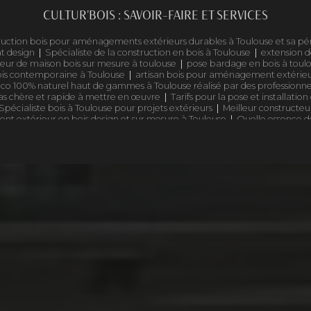
CULTUR'BOIS : SAVOIR-FAIRE ET SERVICES
truction bois pour aménagements extérieurs durables à Toulouse et sa pé
t design
|
Spécialiste de la construction en bois à Toulouse
|
extension d
eur de maison bois sur mesure à toulouse
|
pose bardage en bois à toul
ois contemporaine à Toulouse
|
artisan bois pour aménagement extérieu
oco 100% naturel haut de gammes à Toulouse réalisé par des professionnel
pas chère et rapide à mettre en œuvre
|
Tarifs pour la pose et installatio
Spécialiste bois à Toulouse pour projets extérieurs
|
Meilleur constructeur
 extérieur en bois design et sur mesure à Toulouse
|
Quelle essence de
se bois haut de gamme pour professionnels
|
Construction de chalet bois
in bois sur mesure Occitanie
|
Terrasse bois résistante aux intempéries à
mesure en Occitanie
|
installation complète de terrasse, pergola et barda
 haute résistance à Toulouse
|
carport bois double voiture avec panneau
e gamme à TOULOUSE
|
constructeur maison bois sur mesure en Occitanie
 et de qualité
|
fabricant de pergola en bois sur mesure à toulouse
|
uel
?
|
constructeur de maison de bois haut de gamme avec de très bon retour
en bois pour maison familiale
|
Combien coûte une terrasse en bois à T
de corps bois et inox pour balcon ou pergola dans un style rustique
|
De
otique et naturel Toulouse
|
Expert en construction durable pour tout typ
ation gratuite pour vos projets en bois d'ossature à Toulouse
|
Concepteur
n extérieur à Toulouse
|
Agrandissement en ossature bois pour maison a
ure pour projet d'habitation en Occitanie
|
revêtement de façade en b
 une maison en bois haut de gamme à toulouse
|
Bardage bois esthétique 
ois haut de gamme à toulouse
|
Terrasse bois exotique avec finitions h
eur en bois local et éco-responsable
|
Artisan spécialiste du bois pour réa
comprenant le bardage et le parquet d'une maison à Toulouse