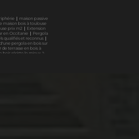
riphérie
|
maison passive
e maison bois à toulouse
ouse prix m2
|
Extension
r en Occitanie
|
Pergola
s qualifiés et reconnus
|
n d'une pergola en bois sur
 de terrasse en bois à
 bois résiste le mieux à
 sur mesure dans le Sud-
 Toulouse
|
Entreprise
ge bois à Toulouse et sa
|
x solaires
|
Terrasse en
|
Rénovation de façade
le essence de bois résiste
s clients à toulouse
|
oulouse ? Demandez votre
vis rapide pour creation
e de projet en bois en
 de terrasse en bois de
ncienne
|
Concepteur de
ois haut de gamme
|
qui
et durable pour façade
|
aut de gamme
|
Spécialiste
liser un projet sur mesure