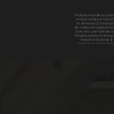
Professionnel de la cons
en bois moderne toit pla
et alentours
|
construct
de maison en ossature b
bois avec une toile de c
Pergola solaire en bois 
mesure à Toulouse
|
toulouse
|
aménagement
l'extérieur ?
|
entrepri
Ouest
|
abri de jard
spécialisée en bois sur 
Bardage bois Douglas à
bois exotique haut d
en bardage bois durable
le mieux à l'extérieur 
construction écologique 
devis personnalisé
|
Gar
de terrasse en bois ex
Haute Garonne
|
Estim
haute qualité pour jardi
structures bois sur-mes
choisir pour construire
Fabricant de structure b
de la construction extéri