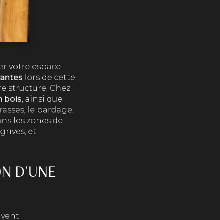
er votre espace
rantes
lors de cette
re structure. Chez
n bois
, ainsi que
rasses, le bardage,
ans les zones de
rives, et
ON D'UNE
uvent