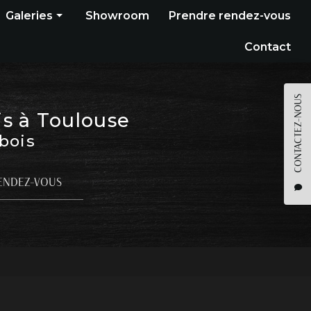
Galeries
Showroom
Prendre rendez-vous
Construction bois
Contact
Bardage
Terrasse
CONTACTEZ-NOUS
is à Toulouse
Pergola
 bois
Parquet
Agencement
ENDEZ-VOUS