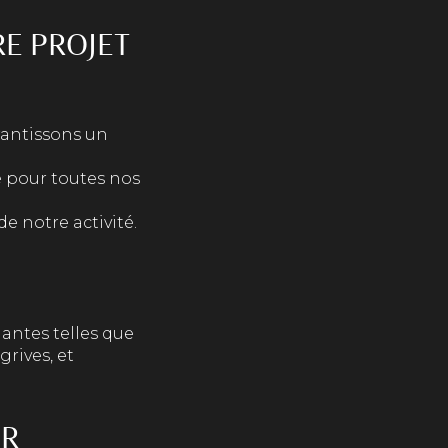
RE PROJET
rantissons un
é pour toutes nos
e notre activité.
antes telles que
rives, et
ER