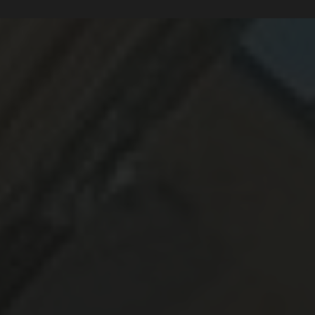
maison passive en bois moderne toit plat design
|
revêtement de
façade en bois haut de gamme
|
Construction de chalet bois sur
mesure dans le Sud-Ouest
|
Pergola bois avec une toile de coco 100%
naturel haut de gammes à Toulouse réalisé par des professionnels
qualifiés et reconnus
|
Concepteur de structures bois sur-mesure pour
projet d'habitation en Occitanie
|
installation complète de terrasse,
pergola et bardage bois à Toulouse et sa
|
Artisan spécialiste du bois
pour réaliser un projet sur mesure comprenant le bardage et le parquet
d'une maison à Toulouse
|
Professionnel de la construction bois pour
aménagements extérieurs durables à Toulouse et sa périphérie
|
Spécialiste bois à Toulouse pour projets extérieurs
|
Rénovation de
façade en bardage bois durable et de qualité
|
construction écologique
en bois pour maison familiale
|
Tarifs pour la pose et installation d'une
pergola en bois sur mesure à Toulouse
|
Garde corps bois et inox pour
balcon ou pergola dans un style rustique
|
Spécialiste de la construction
extérieur en bois local et éco-responsable
|
abri de jardin bois sur
mesure Occitanie
|
Terrasse bois résistante aux intempéries à Toulouse
|
artisan bois pour aménagement extérieur en Occitanie
|
Meilleur
constructeur de terrasse en bois à toulouse
|
Expert en construction
durable pour tout type de projet en bois en Haute Garonne
|
Bardage
bois esthétique et durable pour façade
|
aménagement extérieur en
bois design et sur mesure à Toulouse
|
Entreprise spécialisée en bois sur
mesure en Occitanie
|
constructeur de maison bois sur mesure à
toulouse
|
Quelle essence de bois résiste le mieux à l'extérieur ?
|
Agrandissement en ossature bois pour maison ancienne
|
uelle
essence de bois résiste le mieux à l'extérieur ?
|
Concepteur de terrasse
en bois de haute qualité pour jardin extérieur à Toulouse
|
constructeur
de maison de bois haut de gamme avec de très bon retours clients à
toulouse
|
Terrasse bois exotique avec finitions haut de gamme
|
Devis
rapide pour creation de terrasse en bois exotique et naturel Toulouse
|
carport bois double voiture avec panneaux solaires
|
Terrasse en bois
exotique haut de gamme à TOULOUSE
|
entreprise bois haut de