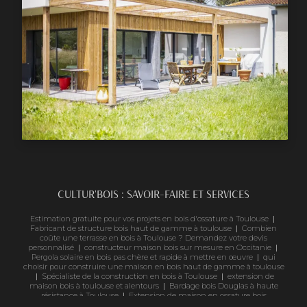
CULTUR'BOIS : SAVOIR-FAIRE ET SERVICES
Estimation gratuite pour vos projets en bois d'ossature à Toulouse
|
Fabricant de structure bois haut de gamme à toulouse
|
Combien
coûte une terrasse en bois à Toulouse ? Demandez votre devis
personnalisé
|
constructeur maison bois sur mesure en Occitanie
|
Pergola solaire en bois pas chère et rapide à mettre en œuvre
|
qui
choisir pour construire une maison en bois haut de gamme à toulouse
|
Spécialiste de la construction en bois à Toulouse
|
extension de
maison bois à toulouse et alentours
|
Bardage bois Douglas à haute
résistance à Toulouse
|
Extension de maison en ossature bois
contemporaine à Toulouse
|
pose bardage en bois à toulouse prix m2
|