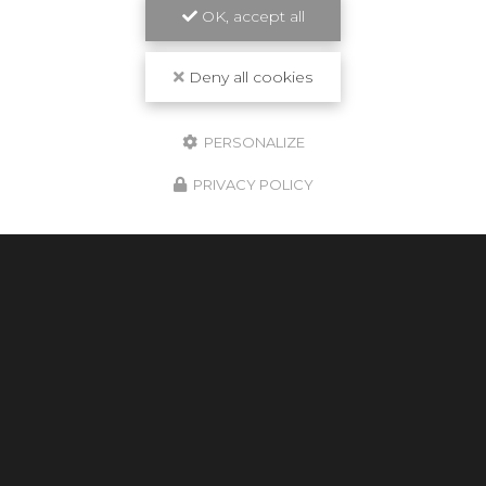
OK, accept all
Deny all cookies
PERSONALIZE
29/07/2026
PRIVACY POLICY
HABILLAGE EXTERIEUR EN BOIS À
TOULOUSE
Un savoir-faire unique en charpente et pergolas
boisSituée à Toulouse, l'entreprise
Cultur'bois
se
distingue par son expertise dans le domaine de la
charpente
et des…
TOUTE L'ACTUALITÉ