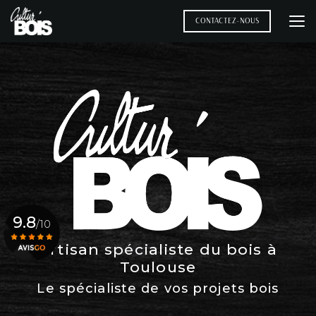
Aller
au
CONTACTEZ-NOUS
contenu
principal
9.8
/10
Artisan spécialiste du bois à
Toulouse
Voir le certificat
Le spécialiste de vos projets bois