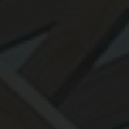
gamme pour professionnels
|
fabricant de pergola en bois sur mesure à
toulouse