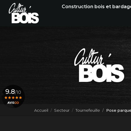
Navigation principale
Aller
Construction bois et bardag
au
contenu
principal
9.8
/10
Accueil
Secteur
Tournefeuille
Pose parquet
Voir le certificat