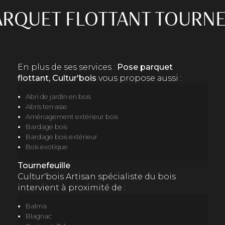
ARQUET FLOTTANT TOURNE
En plus de ses services :
Pose parquet
flottant, Cultur'bois
vous propose aussi :
Abri de jardin en bois
Abris terrasse
Aménagement extérieur bois
Bardage bois
Bardage bois extérieur
Bois exotique
Tournefeuille
Cultur'bois Artisan spécialiste du bois
intervient à proximité de :
Balma
Blagnac