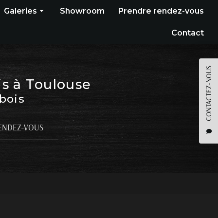
Galeries
Showroom
Prendre rendez-vous
Construction bois
Contact
Bardage
Terrasse
CONTACTEZ-NOUS
is à Toulouse
Pergola
 bois
Parquet
Agencement
ENDEZ-VOUS