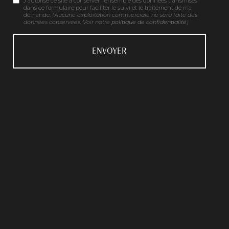
J'autorise ce site à conserver l'ensemble des données transmises
dans ce formulaire pour faciliter le suivi et le traitement de ma
demande.
(Aucune exploitation commerciale ne sera faite des
données conservées. Voir notre
politique de confidentialité
)