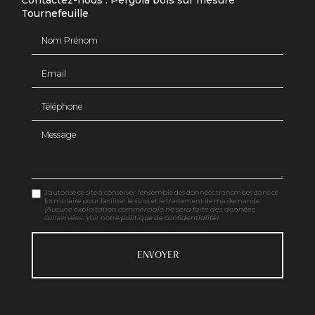
Contactez-nous : Pergola bois sur mesure
Tournefeuille
Nom Prénom
Email
Téléphone
Message
J'autorise ce site à conserver l'ensemble des données transmises dans ce
formulaire pour faciliter le suivi et le traitement de ma demande.
(Aucune exploitation commerciale ne sera faite des données
conservées. Voir notre
politique de confidentialité
)