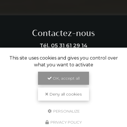
Contactez-nous
Tél.
05 31 61 29 14
This site uses cookies and gives you control over
ENVOYER UN MESSAGE
what you want to activate
OK, accept all
Partagez cette page
Deny all cookies
Facebook
X
Email
PERSONALIZE
PRIVACY POLICY