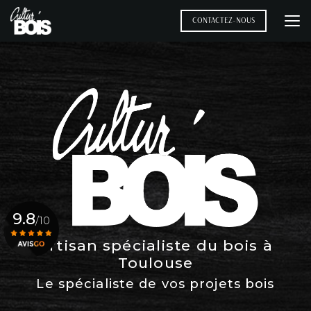
Aller
au
CONTACTEZ-NOUS
contenu
principal
9.8
/10
Artisan spécialiste du bois à
Toulouse
Voir le certificat
Le spécialiste de vos projets bois