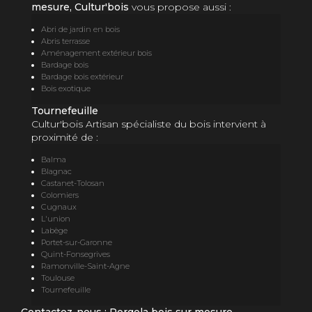
mesure, Cultur'bois
vous propose aussi :
Abri de jardin en bois
Abris terrasse
Aménagement extérieur bois
Bardage bois
Bardage bois extérieur
Bois exotique
Tournefeuille
Cultur'bois Artisan spécialiste du bois intervient à
proximité de :
Balma
Blagnac
Castanet-Tolosan
Colomiers
Cugnaux
L'union
Labège
Portet-sur-Garonne
Quint-Fonsegrives
Ramonville-Saint-Agne
Toulouse
Tournefeuille