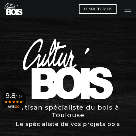
Aller
au
CONTACTEZ-NOUS
contenu
principal
9.8
/10
Artisan spécialiste du bois à
Toulouse
Voir le certificat
Le spécialiste de vos projets bois