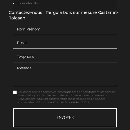
Tournefeuille
Contactez-nous : Pergola bois sur mesure Castanet-
Tolosan
Nom Prénom
Email
Téléphone
Message
J'autorise ce site à conserver l'ensemble des données transmises dans ce
formulaire pour faciliter le suivi et le traitement de ma demande.
(Aucune exploitation commerciale ne sera faite des données
conservées. Voir notre
politique de confidentialité
)