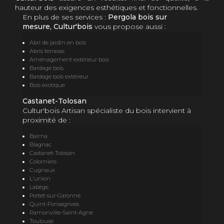
hauteur des exigences esthétiques et fonctionnelles.
En plus de ses services :
Pergola bois sur
mesure, Cultur'bois
vous propose aussi :
Abri de jardin en bois
Abris terrasse
Aménagement extérieur bois
Bardage bois
Bardage bois extérieur
Bois exotique
Castanet-Tolosan
Cultur'bois Artisan spécialiste du bois intervient à
proximité de :
Balma
Blagnac
Castanet-Tolosan
Colomiers
Cugnaux
L'union
Labège
Portet-sur-Garonne
Quint-Fonsegrives
Ramonville-Saint-Agne
Toulouse