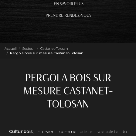
EN SAVOIR PLUS
PRENDRE RENDEZ-VOUS
Accueil
Secteur
Castanet-Tolosan
Pergola bois sur mesure Castanet-Tolosan
PERGOLA BOIS SUR
MESURE CASTANET-
TOLOSAN
Cultur'bois
, intervient comme
artisan spécialiste du