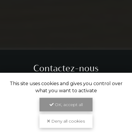
Contactez-nous
Tél.
05 31 61 29 14
This site uses cookies and gives you control over
what you want to activate
ENVOYER UN MESSAGE
OK, accept all
Deny all cookies
Partagez cette page