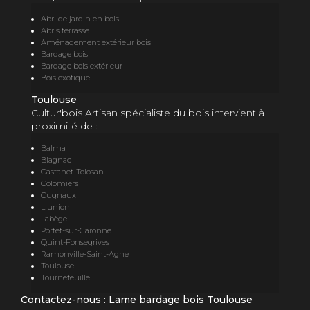
Abri de jardin en bois
Abris terrasse
Aménagement extérieur bois
Bardage bois
Bardage bois extérieur
Bois exotique
Toulouse
Cultur'bois Artisan spécialiste du bois intervient à
proximité de :
Balma
Blagnac
Castanet-Tolosan
Colomiers
Cugnaux
L'union
Labège
Portet-sur-Garonne
Quint-Fonsegrives
Ramonville-Saint-Agne
Toulouse
Tournefeuille
Contactez-nous : Lame bardage bois Toulouse