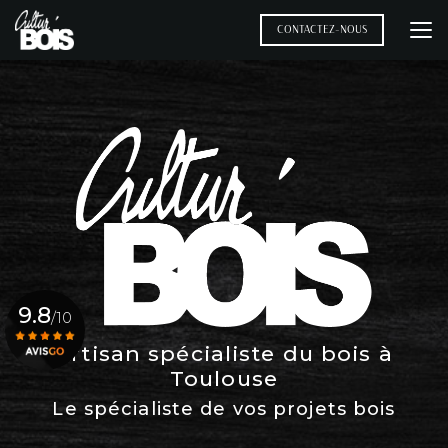
Aller
au
CONTACTEZ-NOUS
contenu
principal
9.8
/10
Artisan spécialiste du bois à
Toulouse
Voir le certificat
Le spécialiste de vos projets bois