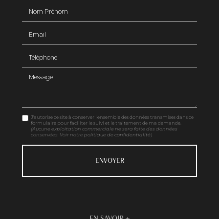
Nom Prénom
Email
Téléphone
Message
J'autorise ce site à conserver l'ensemble des données transmises dans ce
formulaire pour faciliter le suivi et le traitement de ma demande.
(Aucune exploitation commerciale ne sera faite des données
conservées. Voir notre
politique de confidentialité
)
EN SAVOIR +