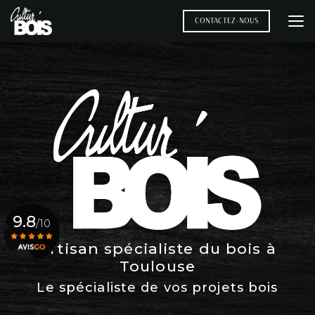
Aller
au
CONTACTEZ-NOUS
contenu
principal
9.8
/10
Artisan spécialiste du bois à
Toulouse
Voir le certificat
Le spécialiste de vos projets bois