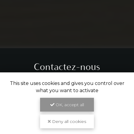
Contactez-nous
Tél.
05 31 61 29 14
This site uses cookies and gives you control over
what you want to activate
ENVOYER UN MESSAGE
OK, accept all
Deny all cookies
Partagez cette page
Facebook
X
Email