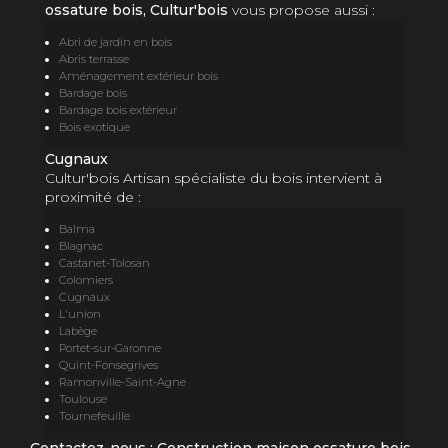
ossature bois, Cultur'bois
vous propose aussi :
Abri de jardin en bois
Abris terrasse
Aménagement extérieur bois
Bardage bois
Bardage bois extérieur
Bois exotique
Cugnaux
Cultur'bois Artisan spécialiste du bois intervient à
proximité de :
Balma
Blagnac
Castanet-Tolosan
Colomiers
Cugnaux
L'union
Labège
Portet-sur-Garonne
Quint-Fonsegrives
Ramonville-Saint-Agne
Toulouse
Tournefeuille