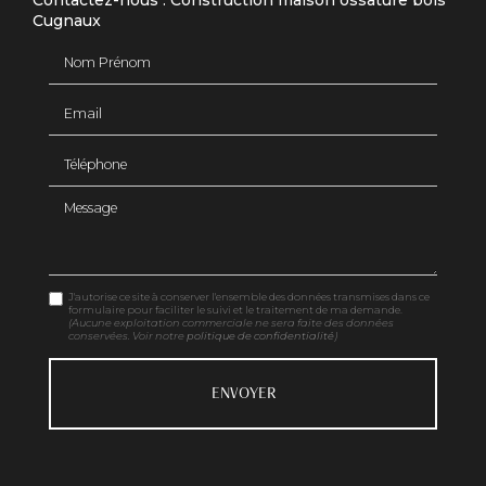
Contactez-nous : Construction maison ossature bois
Cugnaux
Nom Prénom
Email
Téléphone
Message
J'autorise ce site à conserver l'ensemble des données transmises dans ce
formulaire pour faciliter le suivi et le traitement de ma demande.
(Aucune exploitation commerciale ne sera faite des données
conservées. Voir notre
politique de confidentialité
)