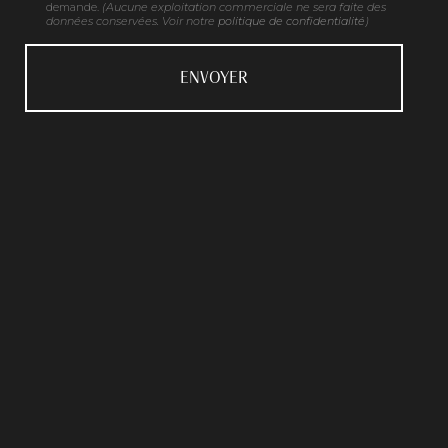
demande.
(Aucune exploitation commerciale ne sera faite des
données conservées. Voir notre
politique de confidentialité
)