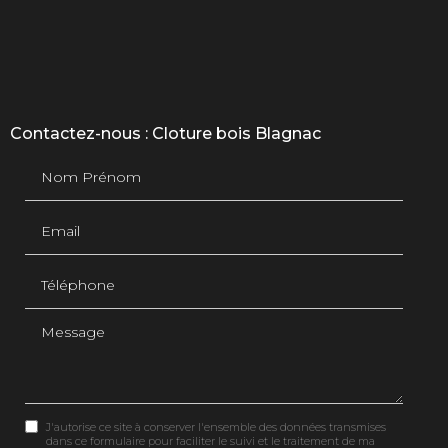
Contactez-nous : Cloture bois Blagnac
Nom Prénom
Email
Téléphone
Message
J'autorise ce site à conserver l'ensemble des données transmises
dans ce formulaire pour faciliter le suivi et le traitement de ma