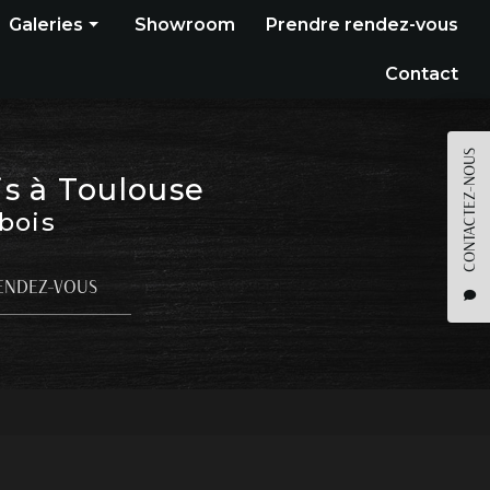
Galeries
Showroom
Prendre rendez-vous
Construction bois
Contact
Bardage
Terrasse
CONTACTEZ-NOUS
is à Toulouse
Pergola
 bois
Parquet
Agencement
ENDEZ-VOUS