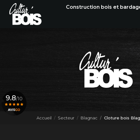
Navigation principale
Aller
Construction bois et bardag
au
contenu
principal
9.8
/10
Accueil
Secteur
Blagnac
Cloture bois Bla
Voir le certificat