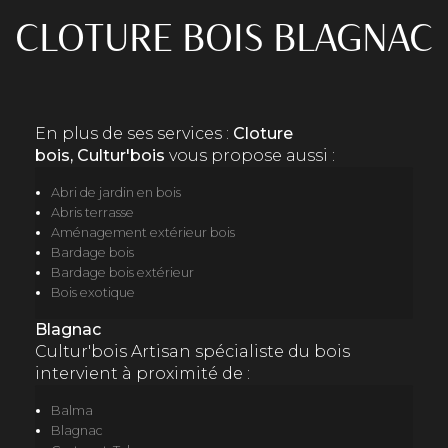
CLOTURE BOIS BLAGNAC
En plus de ses services :
Cloture
bois, Cultur'bois
vous propose aussi :
Abri de jardin en bois
Abris terrasse
Aménagement extérieur bois
Bardage bois
Bardage bois extérieur
Bois exotique
Blagnac
Cultur'bois Artisan spécialiste du bois
intervient à proximité de :
Balma
Blagnac