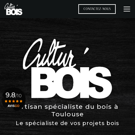
Aller
au
CONTACTEZ-NOUS
contenu
principal
9.8
/10
Artisan spécialiste du bois à
Toulouse
Voir le certificat
Le spécialiste de vos projets bois