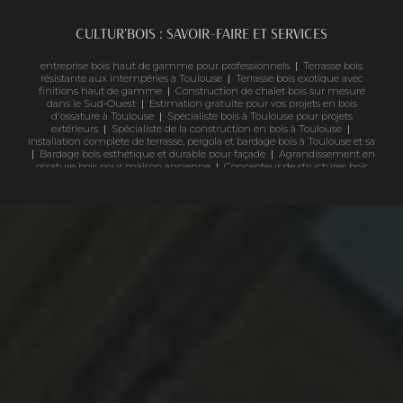
CULTUR'BOIS : SAVOIR-FAIRE ET SERVICES
entreprise bois haut de gamme pour professionnels
|
Terrasse bois
résistante aux intempéries à Toulouse
|
Terrasse bois exotique avec
finitions haut de gamme
|
Construction de chalet bois sur mesure
dans le Sud-Ouest
|
Estimation gratuite pour vos projets en bois
d'ossature à Toulouse
|
Spécialiste bois à Toulouse pour projets
extérieurs
|
Spécialiste de la construction en bois à Toulouse
|
installation complète de terrasse, pergola et bardage bois à Toulouse et sa
|
Bardage bois esthétique et durable pour façade
|
Agrandissement en
ossature bois pour maison ancienne
|
Concepteur de structures bois
sur-mesure pour projet d'habitation en Occitanie
|
Entreprise
spécialisée en bois sur mesure en Occitanie
|
pose bardage en bois à
toulouse prix m2
|
Garde corps bois et inox pour balcon ou pergola dans
un style rustique
|
Quelle essence de bois résiste le mieux à l'extérieur ?
|
artisan bois pour aménagement extérieur en Occitanie
|
Combien
coûte une terrasse en bois à Toulouse ? Demandez votre devis
personnalisé
|
Devis rapide pour creation de terrasse en bois exotique et
naturel Toulouse
|
Artisan spécialiste du bois pour réaliser un projet sur
mesure comprenant le bardage et le parquet d'une maison à Toulouse
|
abri de jardin bois sur mesure Occitanie
|
fabricant de pergola en bois
sur mesure à toulouse
|
carport bois double voiture avec panneaux
solaires
|
Extension de maison en ossature bois contemporaine à
Toulouse
|
Rénovation de façade en bardage bois durable et de qualité
|
Pergola bois avec une toile de coco 100% naturel haut de gammes à
Toulouse réalisé par des professionnels qualifiés et reconnus
|
constructeur maison bois sur mesure en Occitanie
|
Tarifs pour la pose
et installation d'une pergola en bois sur mesure à Toulouse
|
Pergola
solaire en bois pas chère et rapide à mettre en œuvre
|
Expert en