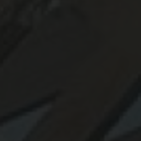
construction durable pour tout type de projet en bois en Haute Garonne
|
Bardage bois Douglas à haute résistance à Toulouse
|
maison passive
en bois moderne toit plat design
|
Spécialiste de la construction
extérieur en bois local et éco-responsable
|
extension de maison bois à
toulouse et alentours
|
revêtement de façade en bois haut de gamme
|
Fabricant de structure bois haut de gamme à toulouse
|
qui choisir
pour construire une maison en bois haut de gamme à toulouse
|
Meilleur constructeur de terrasse en bois à toulouse
|
Terrasse en bois
exotique haut de gamme à TOULOUSE
|
construction écologique en
bois pour maison familiale
|
Professionnel de la construction bois pour
aménagements extérieurs durables à Toulouse et sa périphérie
|
uelle
essence de bois résiste le mieux à l'extérieur ?
|
Concepteur de terrasse
en bois de haute qualité pour jardin extérieur à Toulouse
|
aménagement extérieur en bois design et sur mesure à Toulouse
|
constructeur de maison de bois haut de gamme avec de très bon
retours clients à toulouse
|
constructeur de maison bois sur mesure à
toulouse