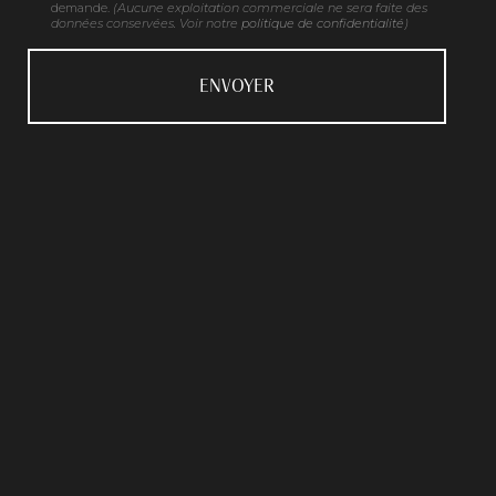
demande.
(Aucune exploitation commerciale ne sera faite des
données conservées. Voir notre
politique de confidentialité
)