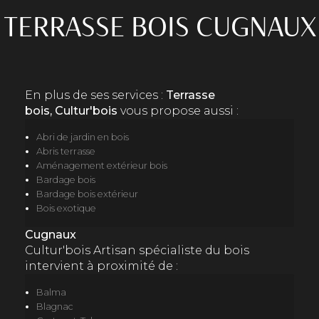
TERRASSE BOIS CUGNAUX
En plus de ses services :
Terrasse
bois, Cultur'bois
vous propose aussi :
Abri de jardin en bois
Abris terrasse
Aménagement extérieur bois
Bardage bois
Bardage bois extérieur
Bois exotique
Cugnaux
Cultur'bois Artisan spécialiste du bois
intervient à proximité de :
Balma
Blagnac