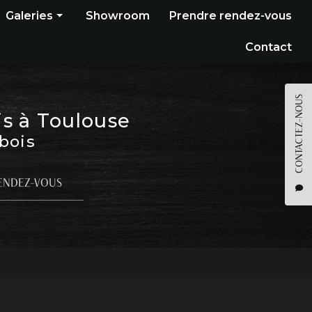
Galeries
Showroom
Prendre rendez-vous
Construction bois
Contact
Bardage
Terrasse
CONTACTEZ-NOUS
is à Toulouse
Pergola
 bois
Parquet
Agencement
ENDEZ-VOUS