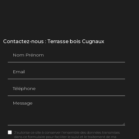
Contactez-nous : Terrasse bois Cugnaux
Nom Prénom
Email
Téléphone
Message
J'autorise ce site à conserver l'ensemble des données transmises
dans ce formulaire pour faciliter le suivi et le traitement de ma