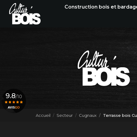
Navigation principale
Aller
Construction bois et bardag
au
contenu
principal
9.8
/10
Accueil
Secteur
Cugnaux
Terrasse bois C
Voir le certificat