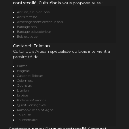
contrecollé, Cultur'bois
vous propose aussi :
Abri de jardin en bois
Abris terrasse
Aménagement extérieur bois
Bardage bois
Bardage bois extérieur
Bois exotique
Castanet-Tolosan
Cultur'bois Artisan spécialiste du bois intervient à
proximité de :
Balma
Blagnac
Castanet-Tolosan
Colomiers
Cugnaux
L'union
Labège
Portet-sur-Garonne
Quint-Fonsegrives
Ramonville-Saint-Agne
Toulouse
Tournefeuille