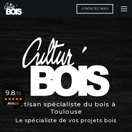
Aller
au
CONTACTEZ-NOUS
contenu
principal
9.8
/10
Artisan spécialiste du bois à
Toulouse
Voir le certificat
Le spécialiste de vos projets bois