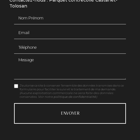
Contactez-nous : Parquet contrecollé Castanet-
Tolosan
Nom Prénom
Email
Téléphone
Message
J'autorise ce site à conserver l'ensemble des données transmises dans ce
formulaire pour faciliter le suivi et le traitement de ma demande.
(Aucune exploitation commerciale ne sera faite des données
conservées. Voir notre
politique de confidentialité
)