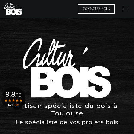
Aller
au
CONTACTEZ-NOUS
contenu
principal
9.8
/10
Artisan spécialiste du bois à
Toulouse
Voir le certificat
Le spécialiste de vos projets bois