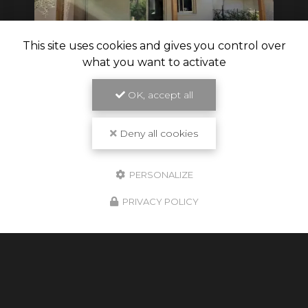
This site uses cookies and gives you control over
what you want to activate
OK, accept all
29/07/2026
 MESURE
HABILLAGE EXTERIEUR EN BOIS
TOULOUSE
Deny all cookies
s de vous
Un savoir-faire unique en charpente 
 qui allient
boisSituée à Toulouse, l'entreprise
Cu
stes de la
PERSONALIZE
distingue par son expertise dans le 
charpente
et des…
PRIVACY POLICY
TOUTE L'ACTUALITÉ