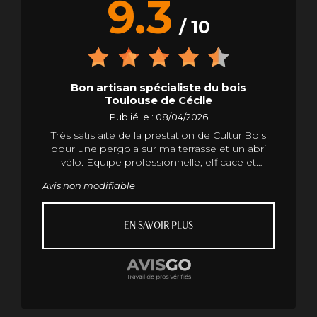
9.3
/ 10
Bon artisan spécialiste du bois
Toulouse de Cécile
Publié le : 08/04/2026
Très satisfaite de la prestation de Cultur'Bois
pour une pergola sur ma terrasse et un abri
vélo. Equipe professionnelle, efficace et
discrète, conseils pros et pertinents, avec
Avis non modifiable
créativité. Ecoute et respect du client . Je
recommande vivement.
EN SAVOIR PLUS