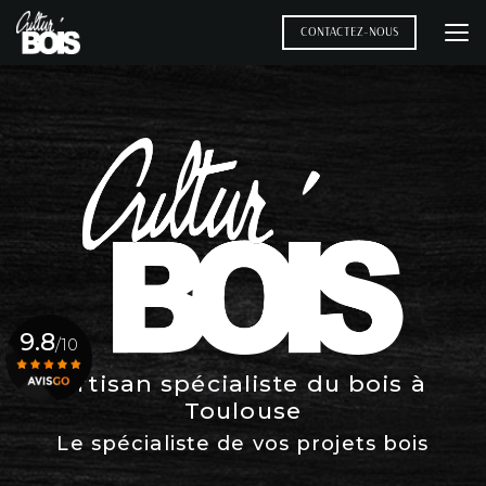
Aller
au
CONTACTEZ-NOUS
contenu
principal
9.8
/10
Artisan spécialiste du bois à
Toulouse
Voir le certificat
Le spécialiste de vos projets bois