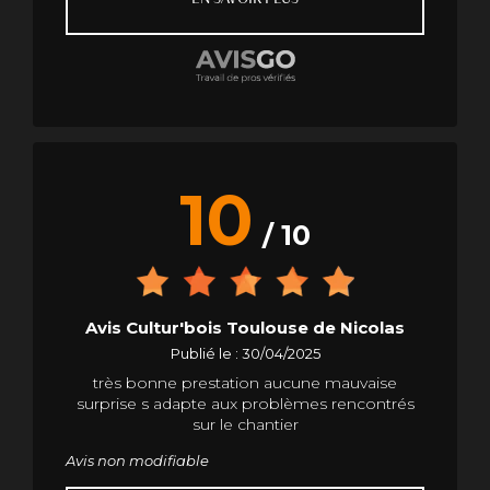
long du projet : écoute, conseils sur le choix du
bois, suivi du chantier… Tout était parfait. Je
recommande vivement cette entreprise pour
tous vos projets de parquet ou
d’aménagement bois. Une équipe sérieuse,
efficace et passionnée par son métier !
10
/ 10
Avis Cultur'bois Toulouse de Nicolas
Publié le : 30/04/2025
très bonne prestation aucune mauvaise
surprise s adapte aux problèmes rencontrés
sur le chantier
Avis non modifiable